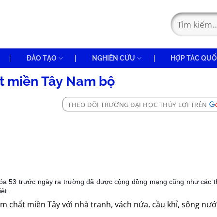
ĐÀO TẠO
NGHIÊN CỨU
HỢP TÁC QUỐ
t miền Tây Nam bộ
THEO DÕI TRƯỜNG ĐẠI HỌC THỦY LỢI TRÊN
hóa 53 trước ngày ra trường đã được cộng đồng mạng cũng như các t
ệt.
m chất miền Tây với nhà tranh, vách nứa, cầu khỉ, sông nư