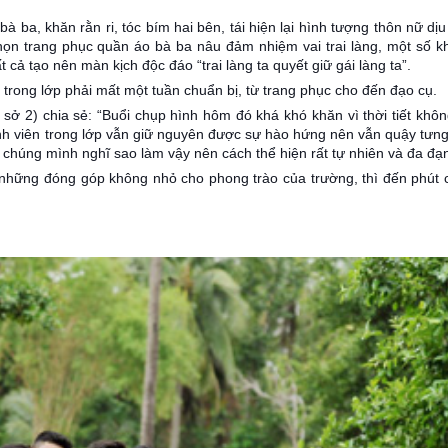
bà ba, khăn rằn ri, tóc bím hai bên, tái hiện lại hình tượng thôn nữ d
n trang phục quần áo bà ba nâu đảm nhiệm vai trai làng, một số kh
 cả tạo nên màn kịch độc đáo “trai làng ta quyết giữ gái làng ta”.
 trong lớp phải mất một tuần chuẩn bị, từ trang phục cho đến đạo cụ.
 2) chia sẻ: “Buổi chụp hình hôm đó khá khó khăn vì thời tiết không
ành viên trong lớp vẫn giữ nguyên được sự hào hứng nên vẫn quậy tưn
 chúng mình nghĩ sao làm vậy nên cách thể hiện rất tự nhiên và đa đạ
 những đóng góp không nhỏ cho phong trào của trường, thì đến phút 