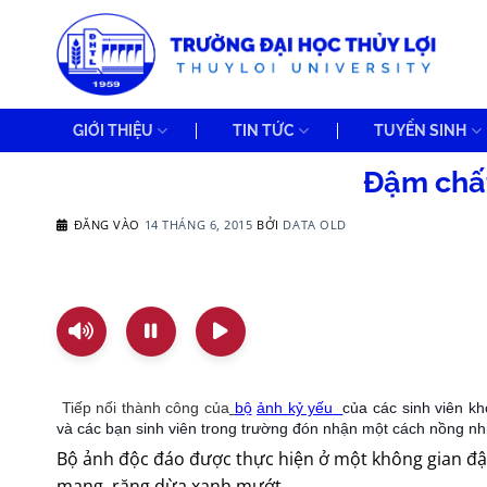
Bỏ
qua
nội
dung
GIỚI THIỆU
TIN TỨC
TUYỂN SINH
Đậm chấ
ĐĂNG VÀO
14 THÁNG 6, 2015
BỞI
DATA OLD
Tiếp nối thành công của
bộ
ảnh kỷ yếu
của các sinh viên k
và các bạn sinh viên trong trường đón nhận một cách nồng nhi
Bộ ảnh độc đáo được thực hiện ở một không gian đậ
mang, rặng dừa xanh mướt…