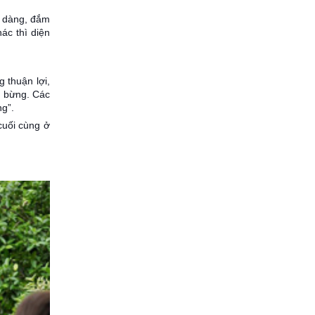
ịu dàng, đắm
ác thì diện
 thuận lợi,
g bừng. Các
ng”.
cuối cùng ở