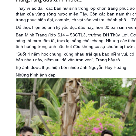
Thay vì áo dài, các bạn nữ sinh trong lớp chọn trang phục áo 
thắm của vùng sông nước miền Tây. Còn các bạn nam thì chọ
trang phục hiện đại, comple, cà vạt vào vai trai thành phố… Tất
Để thực hiện bộ ảnh kỷ yếu độc đáo này, hơn 80 bạn sinh viên
Bạn Minh Trang (lớp S14 – 53CTL3, trường ĐH Thủy Lợi, Cơ sở
sáng thì mưa tầm tã, trưa lại nắng chói chang. Nhưng các th
tình huống trong ảnh hầu hết đều không có sự chuẩn bị trước,
“Suốt 4 năm học chung, cùng nhau trải qua bao niềm vui, có
bên nhau này, niềm vui đó vẫn trọn vẹn”, Trang bày tỏ.
Bộ ảnh được thực hiện bởi nhiếp ảnh Nguyễn Huy Hoàng.
Những hình ảnh đẹp