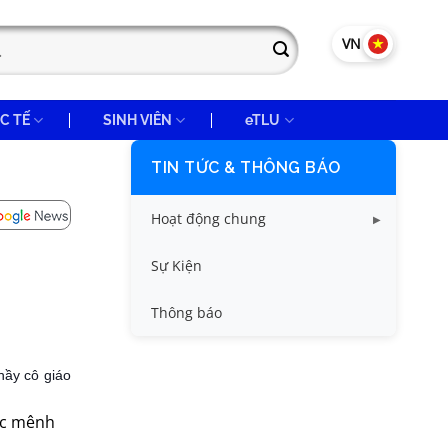
VN
EN
C TẾ
SINH VIÊN
eTLU
TIN TỨC & THÔNG BÁO
Hoạt động chung
Tin công tác sinh viên
Sự Kiện
Tin đào tạo
Thông báo
Tin KHCN và HTQT
hầy cô giáo
Tin tức chung
ớc mênh