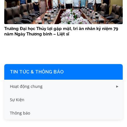
Trường Đại học Thủy lợi gặp mặt, tri ân nhân kỷ niệm 79
năm Ngày Thương binh – Liệt sĩ
TIN TỨC & THÔNG BÁO
Hoạt động chung
Tin công tác sinh viên
Sự Kiện
Tin đào tạo
Thông báo
Tin KHCN và HTQT