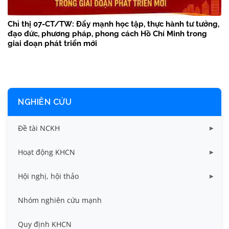
Chỉ thị 07-CT/TW: Đẩy mạnh học tập, thực hành tư tưởng,
đạo đức, phương pháp, phong cách Hồ Chí Minh trong
giai đoạn phát triển mới
NGHIÊN CỨU
Đề tài NCKH
Dữ liệu Đề tài cấp Bộ
Hoạt động KHCN
Dữ liệu Đề tài cấp Cơ sở
Công bố khoa học
Hội nghị, hội thảo
Đề tài cấp Bộ, Thành phố
Hội nghị khoa học thường niên
Nhóm nghiên cứu mạnh
Đề tài cấp cơ sở
Hội nghị Khoa học sinh viên
Quy định KHCN