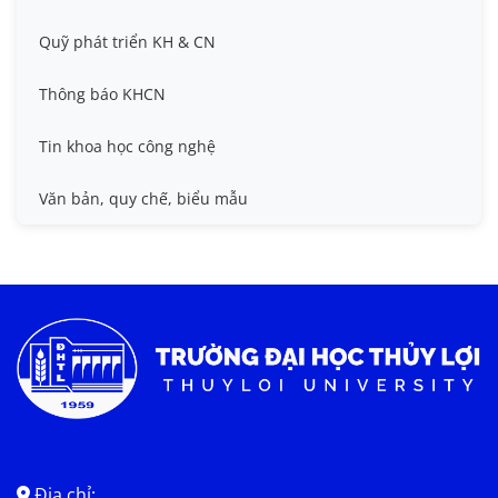
Đề tài cấp Nhà nước, Quỹ Nafosted, Nghị định thư
Hội nghị quốc tế và hội nghị khác
Quỹ phát triển KH & CN
Sở hữu trí tuệ
Thông báo KHCN
Thông tin ứng viên GS/PGS
Tin khoa học công nghệ
Tiêu chuẩn, quy chuẩn
Văn bản, quy chế, biểu mẫu
Địa chỉ: