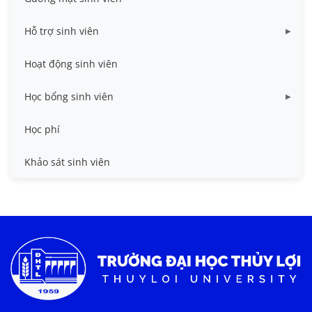
Hỗ trợ sinh viên
Miễn giảm học phí
Hoạt động sinh viên
Nhà ở
Học bổng sinh viên
Quy trình - Biểu mẫu
HB khuyến khích học tập
Học phí
Sổ tay sinh viên
HB Lê Văn Kiểm và gia đình
Khảo sát sinh viên
Trợ cấp xã hội
Việc làm