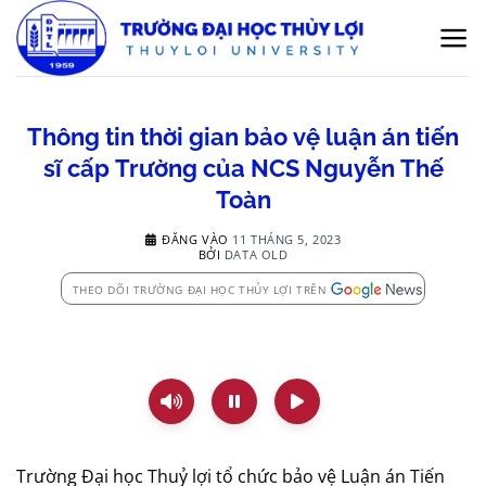
Bỏ
qua
nội
dung
Thông tin thời gian bảo vệ luận án tiến
sĩ cấp Trường của NCS Nguyễn Thế
Toàn
ĐĂNG VÀO
11 THÁNG 5, 2023
BỞI
DATA OLD
THEO DÕI TRƯỜNG ĐẠI HỌC THỦY LỢI TRÊN
Trường Đại học Thuỷ lợi tổ chức bảo vệ Luận án Tiến