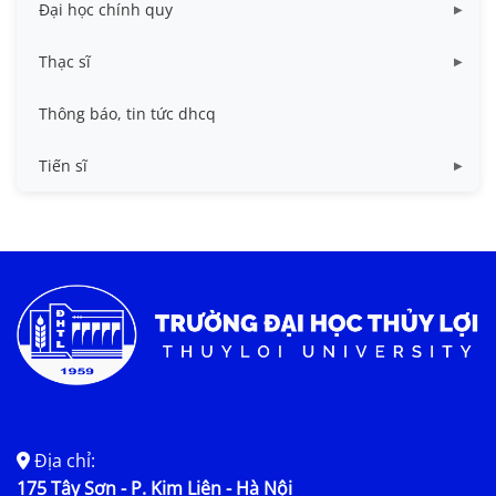
Đại học chính quy
Các biểu mẫu
Thạc sĩ
Chuẩn đầu ra và chương trình đào tạo dhcq
Chương trình đào tạo thạc sĩ
Thông báo, tin tức dhcq
Quy chế, quy định
Quy chế, quy định ths
Tiến sĩ
Chương trình đào tạo
Quy chế, quy định
Thông tin luận án
Kế hoạch bảo vệ
Nội dung luận án
Địa chỉ:
175 Tây Sơn - P. Kim Liên - Hà Nội