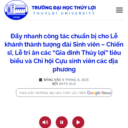
Bỏ
qua
nội
dung
Đẩy nhanh công tác chuẩn bị cho Lễ
khánh thành tượng đài Sinh viên – Chiến
sĩ, Lễ tri ân các “Gia đình Thủy lợi” tiêu
biểu và Chi hội Cựu sinh viên các địa
phương
ĐĂNG VÀO
8 THÁNG 8, 2025
BỞI
DATA OLD
THEO DÕI TRƯỜNG ĐẠI HỌC THỦY LỢI TRÊN