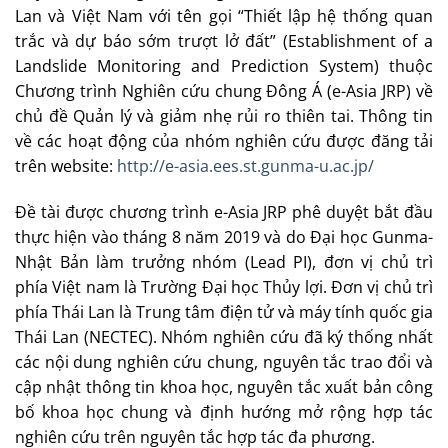
Lan và Việt Nam với tên gọi “Thiết lập hệ thống quan
trắc và dự báo sớm trượt lở đất” (Establishment of a
Landslide Monitoring and Prediction System) thuộc
Chương trình Nghiên cứu chung Đông Á (e-Asia JRP) về
chủ đề Quản lý và giảm nhẹ rủi ro thiên tai. Thông tin
về các hoạt động của nhóm nghiên cứu được đăng tải
trên website:
http://e-asia.ees.st.gunma-u.ac.jp/
Đề tài được chương trình e-Asia JRP phê duyệt bắt đầu
thực hiện vào tháng 8 năm 2019 và do Đại học Gunma-
Nhật Bản làm trưởng nhóm (Lead PI), đơn vị chủ trì
phía Việt nam là Trường Đại học Thủy lợi. Đơn vị chủ trì
phía Thái Lan là Trung tâm điện tử và máy tính quốc gia
Thái Lan (NECTEC). Nhóm nghiên cứu đã ký thống nhất
các nội dung nghiên cứu chung, nguyên tắc trao đổi và
cập nhật thông tin khoa học, nguyên tắc xuất bản công
bố khoa học chung và định hướng mở rộng hợp tác
nghiên cứu trên nguyên tắc hợp tác đa phương.