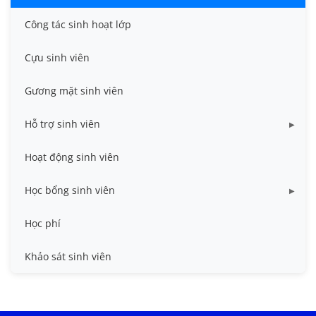
Công tác sinh hoạt lớp
Cựu sinh viên
Gương mặt sinh viên
Hỗ trợ sinh viên
Miễn giảm học phí
Hoạt động sinh viên
Nhà ở
Học bổng sinh viên
Quy trình - Biểu mẫu
HB khuyến khích học tập
Học phí
Sổ tay sinh viên
HB Lê Văn Kiểm và gia đình
Khảo sát sinh viên
Trợ cấp xã hội
Việc làm