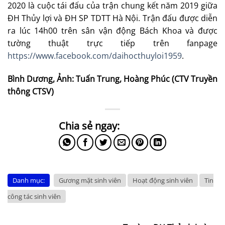
2020 là cuộc tái đấu của trận chung kết năm 2019 giữa
ĐH Thủy lợi và ĐH SP TDTT Hà Nội. Trận đấu được diễn
ra lúc 14h00 trên sân vận động Bách Khoa và được
tường thuật trực tiếp trên fanpage
https://www.facebook.com/daihocthuyloi1959
.
Bình Dương, Ảnh: Tuấn Trung, Hoàng Phúc (CTV Truyền
thông CTSV)
Danh mục:
Gương mặt sinh viên
Hoạt động sinh viên
Tin
công tác sinh viên