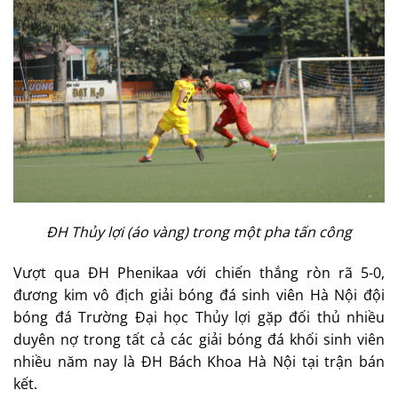
ĐH Thủy lợi (áo vàng) trong một pha tấn công
Vượt qua ĐH Phenikaa với chiến thắng ròn rã 5-0,
đương kim vô địch giải bóng đá sinh viên Hà Nội đội
bóng đá Trường Đại học Thủy lợi gặp đối thủ nhiều
duyên nợ trong tất cả các giải bóng đá khối sinh viên
nhiều năm nay là ĐH Bách Khoa Hà Nội tại trận bán
kết.