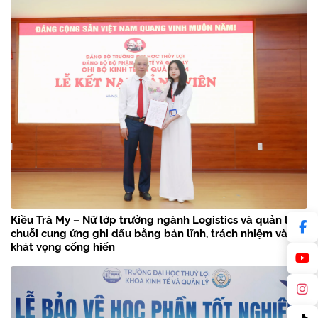
Kiều Trà My – Nữ lớp trưởng ngành Logistics và quản lý
chuỗi cung ứng ghi dấu bằng bản lĩnh, trách nhiệm và
khát vọng cống hiến