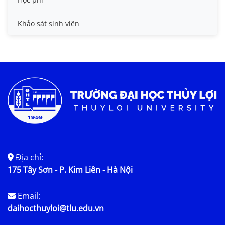
Sổ tay sinh viên
HB Lê Văn Kiểm và gia đình
Khảo sát sinh viên
Trợ cấp xã hội
Việc làm
Địa chỉ:
175 Tây Sơn - P. Kim Liên - Hà Nội
Email:
daihocthuyloi@tlu.edu.vn