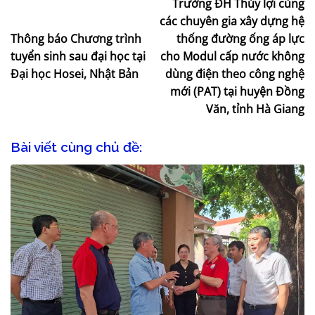
Trường ĐH Thủy lợi cùng
các chuyên gia xây dựng hệ
Thông báo Chương trình
thống đường ống áp lực
tuyển sinh sau đại học tại
cho Modul cấp nước không
Đại học Hosei, Nhật Bản
dùng điện theo công nghệ
mới (PAT) tại huyện Đồng
Văn, tỉnh Hà Giang
Bài viết cùng chủ đề: