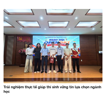
Trải nghiệm thực tế giúp thí sinh vững tin lựa chọn ngành
học