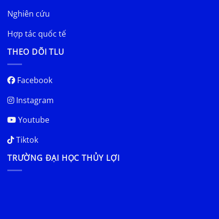
Nghiên cứu
Hợp tác quốc tế
THEO DÕI TLU
Facebook
Instagram
Youtube
Tiktok
TRƯỜNG ĐẠI HỌC THỦY LỢI