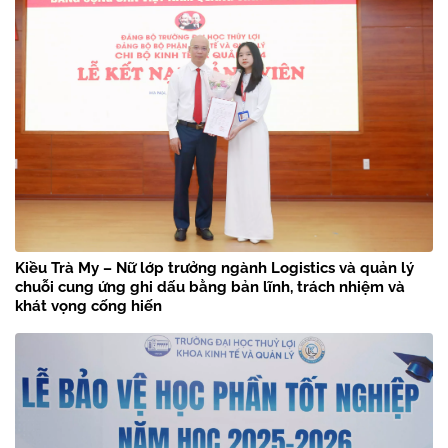
Kiều Trà My – Nữ lớp trưởng ngành Logistics và quản lý
chuỗi cung ứng ghi dấu bằng bản lĩnh, trách nhiệm và
khát vọng cống hiến