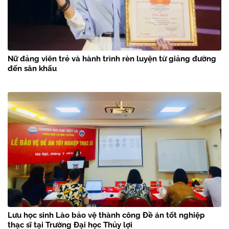
Nữ đảng viên trẻ và hành trình rèn luyện từ giảng đường
đến sân khấu
Lưu học sinh Lào bảo vệ thành công Đề án tốt nghiệp
thạc sĩ tại Trường Đại học Thủy lợi