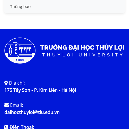
Tin đào tạo
Thông báo
Tin KHCN và HTQT
Tin tức chung
Địa chỉ:
175 Tây Sơn - P. Kim Liên - Hà Nội
Email:
daihocthuyloi@tlu.edu.vn
Điện Thoại: