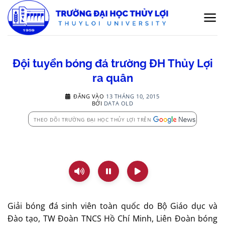
Bỏ
qua
nội
dung
Đội tuyển bóng đá trường ĐH Thủy Lợi
ra quân
ĐĂNG VÀO
13 THÁNG 10, 2015
BỞI
DATA OLD
THEO DÕI TRƯỜNG ĐẠI HỌC THỦY LỢI TRÊN
Giải bóng đá sinh viên toàn quốc do Bộ Giáo dục và
Đào tạo, TW Đoàn TNCS Hồ Chí Minh, Liên Đoàn bóng