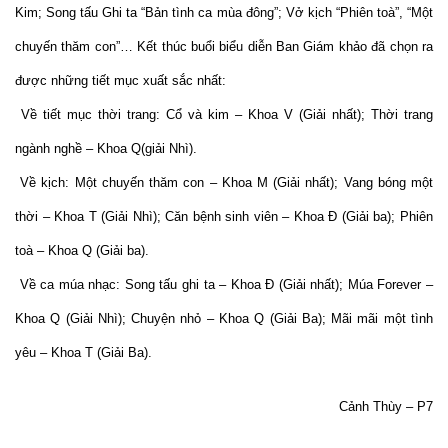
Kim; Song tấu Ghi ta “Bản tình ca mùa đông”; Vở kịch “Phiên toà”, “Một
chuyến thăm con”… Kết thúc buổi biểu diễn Ban Giám khảo đã chọn ra
được những tiết mục xuất sắc nhất:
Về tiết mục thời trang: Cổ và kim – Khoa V (Giải nhất); Thời trang
ngành nghề – Khoa Q(giải Nhì).
Về kịch: Một chuyến thăm con – Khoa M (Giải nhất); Vang bóng một
thời – Khoa T (Giải Nhì); Căn bệnh sinh viên – Khoa Đ (Giải ba); Phiên
toà – Khoa Q (Giải ba).
Về ca múa nhạc: Song tấu ghi ta – Khoa Đ (Giải nhất); Múa Forever –
Khoa Q (Giải Nhì); Chuyện nhỏ – Khoa Q (Giải Ba); Mãi mãi một tình
yêu – Khoa T (Giải Ba).
Cảnh Thùy – P7