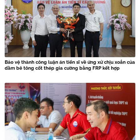
Bảo vệ thành công luận án tiến sĩ về ứng xử chịu xoắn của
dầm bê tông cốt thép gia cường bằng FRP kết hợp