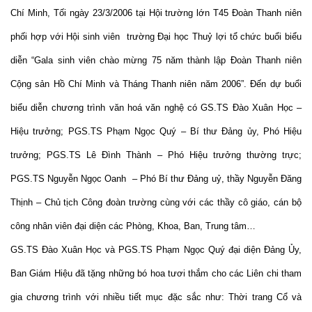
Chí Minh, Tối ngày 23/3/2006 tại Hội trường lớn T45 Đoàn Thanh niên
phối hợp với Hội sinh viên trường Đại học Thuỷ lợi tổ chức buổi biểu
diễn “Gala sinh viên chào mừng 75 năm thành lập Đoàn Thanh niên
Cộng sản Hồ Chí Minh và Tháng Thanh niên năm 2006”. Đến dự buổi
biểu diễn chương trình văn hoá văn nghệ có GS.TS Đào Xuân Học –
Hiệu trưởng; PGS.TS Phạm Ngọc Quý – Bí thư Đảng ủy, Phó Hiệu
trưởng; PGS.TS Lê Đình Thành – Phó Hiệu trưởng thường trực;
PGS.TS Nguyễn Ngọc Oanh – Phó Bí thư Đảng uỷ, thầy Nguyễn Đăng
Thịnh – Chủ tịch Công đoàn trường cùng với các thầy cô giáo, cán bộ
công nhân viên đại diện các Phòng, Khoa, Ban, Trung tâm…
GS.TS Đào Xuân Học và PGS.TS Phạm Ngọc Quý đại diện Đảng Ủy,
Ban Giám Hiệu đã tặng những bó hoa tươi thắm cho các Liên chi tham
gia chương trình với nhiều tiết mục đặc sắc như: Thời trang Cổ và