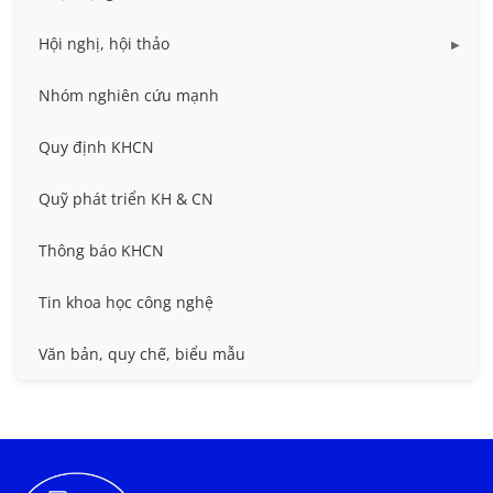
Dữ liệu Đề tài cấp Cơ sở
Công bố khoa học
Hội nghị, hội thảo
Đề tài cấp Bộ, Thành phố
Hội nghị khoa học thường niên
Nhóm nghiên cứu mạnh
Đề tài cấp cơ sở
Hội nghị Khoa học sinh viên
Quy định KHCN
Đề tài cấp Nhà nước, Quỹ Nafosted, Nghị định thư
Hội nghị quốc tế và hội nghị khác
Quỹ phát triển KH & CN
Sở hữu trí tuệ
Thông báo KHCN
Thông tin ứng viên GS/PGS
Tin khoa học công nghệ
Tiêu chuẩn, quy chuẩn
Văn bản, quy chế, biểu mẫu