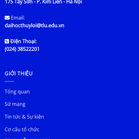
175 Tây Sơn - P. Kim Liên - Hà Nội
Email:
daihocthuyloi@tlu.edu.vn
Điện Thoại:
(024) 38522201
GIỚI THIỆU
Tổng quan
Sứ mạng
Tin tức & Sự kiện
Cơ cấu tổ chức