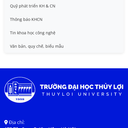
Đề tài cấp Nhà nước, Quỹ Nafosted, Nghị định thư
Hội nghị quốc tế và hội nghị khác
Quỹ phát triển KH & CN
Sở hữu trí tuệ
Thông báo KHCN
Thông tin ứng viên GS/PGS
Tin khoa học công nghệ
Tiêu chuẩn, quy chuẩn
Văn bản, quy chế, biểu mẫu
Địa chỉ: