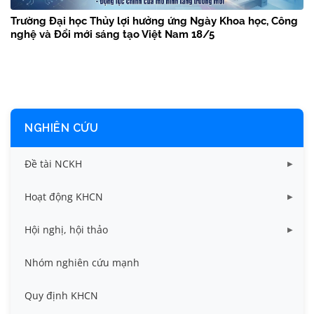
Trường Đại học Thủy lợi hưởng ứng Ngày Khoa học, Công
nghệ và Đổi mới sáng tạo Việt Nam 18/5
NGHIÊN CỨU
Đề tài NCKH
Dữ liệu Đề tài cấp Bộ
Hoạt động KHCN
Dữ liệu Đề tài cấp Cơ sở
Công bố khoa học
Hội nghị, hội thảo
Đề tài cấp Bộ, Thành phố
Hội nghị khoa học thường niên
Nhóm nghiên cứu mạnh
Đề tài cấp cơ sở
Hội nghị Khoa học sinh viên
Quy định KHCN