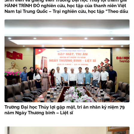
HÀNH TRÌNH ĐỎ nghiên cứu, học tập của thanh niên Việt
Nam tại Trung Quốc – Trại nghiên cứu, học tập “Theo dấu
chân Bác Hồ” năm 2026
Trường Đại học Thủy lợi gặp mặt, tri ân nhân kỷ niệm 79
năm Ngày Thương binh – Liệt sĩ