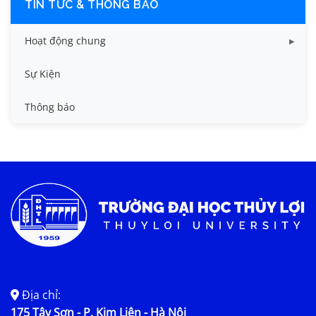
TIN TỨC & THÔNG BÁO
Hoạt động chung
Tin công tác sinh viên
Sự Kiện
Tin đào tạo
Thông báo
Tin KHCN và HTQT
Tin tức chung
Địa chỉ:
175 Tây Sơn - P. Kim Liên - Hà Nội