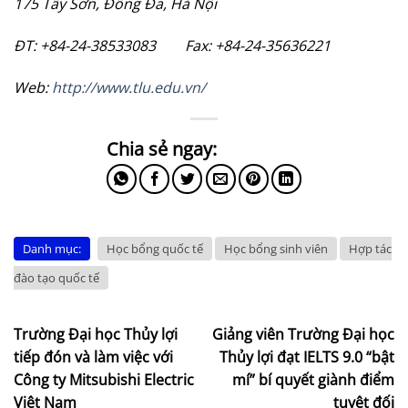
175 Tây Sơn, Đống Đa, Hà Nội
ĐT: +84-24-38533083 Fax: +84-24-35636221
Web:
http://www.tlu.edu.vn/
Danh mục:
Học bổng quốc tế
Học bổng sinh viên
Hợp tác
đào tạo quốc tế
Trường Đại học Thủy lợi
Giảng viên Trường Đại học
tiếp đón và làm việc với
Thủy lợi đạt IELTS 9.0 “bật
Công ty Mitsubishi Electric
mí” bí quyết giành điểm
Việt Nam
tuyệt đối