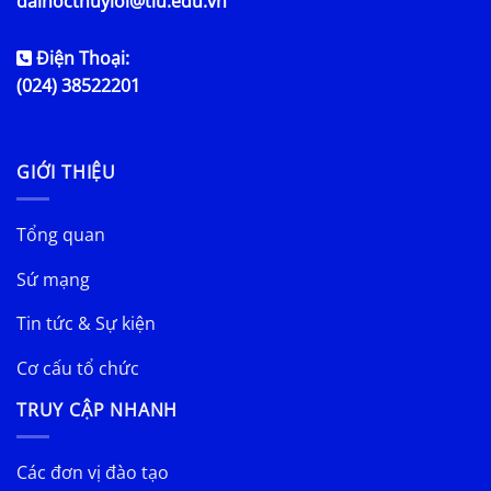
daihocthuyloi@tlu.edu.vn
Điện Thoại:
(024) 38522201
GIỚI THIỆU
Tổng quan
Sứ mạng
Tin tức & Sự kiện
Cơ cấu tổ chức
TRUY CẬP NHANH
Các đơn vị đào tạo