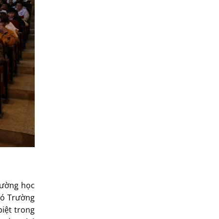
trường học
 có Trường
biệt trong