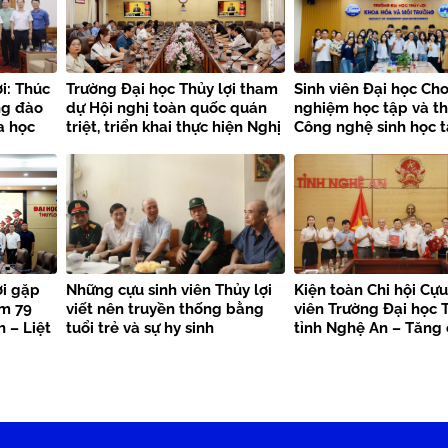
i: Thúc
Trường Đại học Thủy lợi tham
Sinh viên Đại học Cho
ng đào
dự Hội nghị toàn quốc quán
nghiệm học tập và t
a học
triệt, triển khai thực hiện Nghị
Công nghệ sinh học t
quyết Hội nghị Trung ương 3
Trường Đại học Thủy 
khóa XIV
ợi gặp
Những cựu sinh viên Thủy lợi
Kiện toàn Chi hội Cựu
ệm 79
viết nên truyền thống bằng
viên Trường Đại học T
 – Liệt
tuổi trẻ và sự hy sinh
tỉnh Nghệ An – Tăng
kết nối nguồn lực, la
trị truyền thống