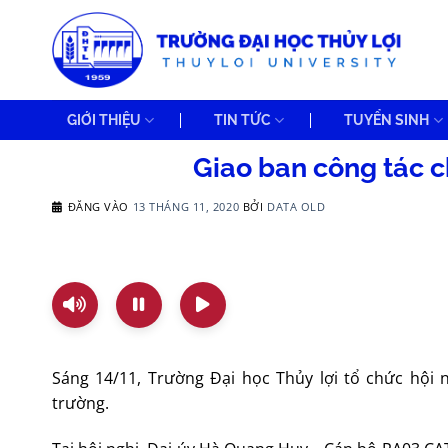
Bỏ
qua
nội
dung
GIỚI THIỆU
TIN TỨC
TUYỂN SINH
Giao ban công tác ch
ĐĂNG VÀO
13 THÁNG 11, 2020
BỞI
DATA OLD
Sáng 14/11, Trường Đại học Thủy lợi tổ chức hội n
trường.