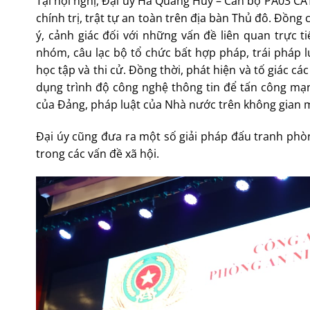
Tại hội nghị, Đại úy Hà Quang Huy – Cán bộ PA03 CAT
chính trị, trật tự an toàn trên địa bàn Thủ đô. Đồng 
ý, cảnh giác đối với những vấn đề liên quan trực 
nhóm, câu lạc bộ tổ chức bất hợp pháp, trái pháp lu
học tập và thi cử. Đồng thời, phát hiện và tố giác 
dụng trình độ công nghệ thông tin để tấn công mạng,
của Đảng, pháp luật của Nhà nước trên không gian
Đại úy cũng đưa ra một số giải pháp đấu tranh phòn
trong các vấn đề xã hội.