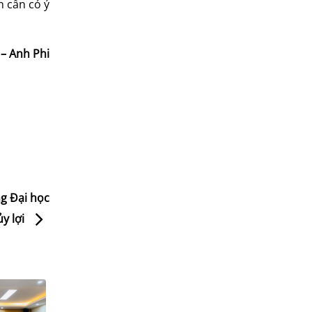
n cần có ý
 – Anh Phi
ng Đại học
y lợi