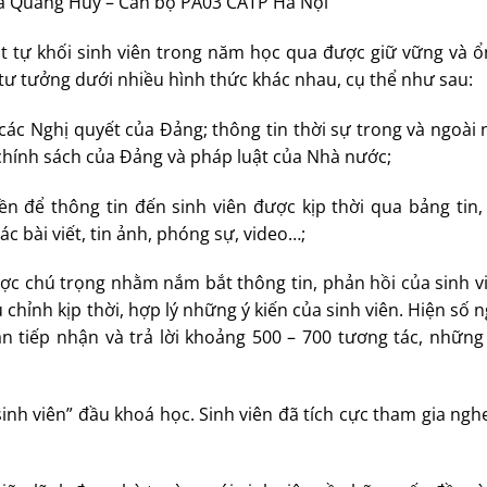
Hà Quang Huy – Cán bộ PA03 CATP Hà Nội
trật tự khối sinh viên trong năm học qua được giữ vững và 
 tư tưởng dưới nhiều hình thức khác nhau, cụ thể như sau:
các Nghị quyết của Đảng; thông tin thời sự trong và ngoài
chính sách của Đảng và pháp luật của Nhà nước;
n để thông tin đến sinh viên được kịp thời qua bảng tin,
c bài viết, tin ảnh, phóng sự, video…;
ợc chú trọng nhằm nắm bắt thông tin, phản hồi của sinh v
chỉnh kịp thời, hợp lý những ý kiến của sinh viên. Hiện số 
ần tiếp nhận và trả lời khoảng 500 – 700 tương tác, những
sinh viên” đầu khoá học. Sinh viên đã tích cực tham gia ngh