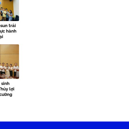
sun trải
hực hành
ại
lợi
 sinh
hủy lợi
 cường
n tỏa giá