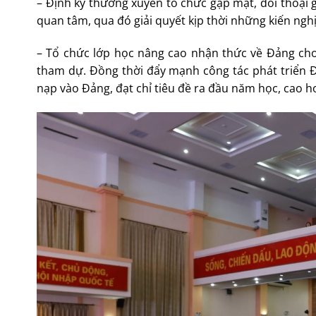
– Định kỳ thường xuyên tổ chức gặp mặt, đối thoại 
quan tâm, qua đó giải quyết kịp thời những kiến nghị
– Tổ chức lớp học nâng cao nhận thức về Đảng cho
tham dự. Đồng thời đẩy mạnh công tác phát triển Đ
nạp vào Đảng, đạt chỉ tiêu đề ra đầu năm học, cao h