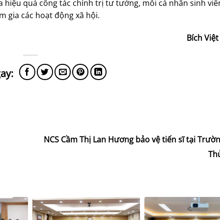
a hiệu quả công tác chính trị tư tưởng, mỗi cá nhân sinh viê
m gia các hoạt động xã hội.
Bích Việt
NCS Cầm Thị Lan Hương bảo vệ tiến sĩ tại Trườ
Thủ