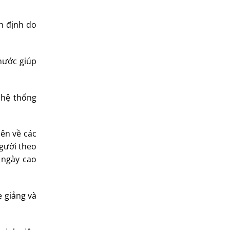
ổn định do
 nước giúp
 hệ thống
iên về các
người theo
 ngày cao
e giảng và