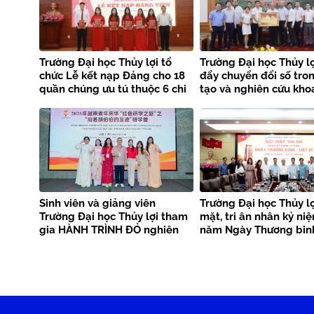
Trường Đại học Thủy lợi tổ
Trường Đại học Thủy lợ
chức Lễ kết nạp Đảng cho 18
đẩy chuyển đổi số tro
quần chúng ưu tú thuộc 6 chi
tạo và nghiên cứu kho
bộ
Sinh viên và giảng viên
Trường Đại học Thủy l
Trường Đại học Thủy lợi tham
mặt, tri ân nhân kỷ ni
gia HÀNH TRÌNH ĐỎ nghiên
năm Ngày Thương binh
cứu, học tập của thanh niên
sĩ
Việt Nam tại Trung Quốc –
Trại nghiên cứu, học tập
“Theo dấu chân Bác Hồ” năm
2026