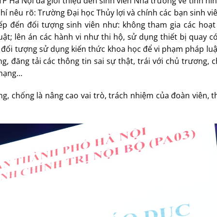
P Hà Nội đã giới thiệu đến sinh viên Nhà trường về tình hì
chí nêu rõ: Trường Đại học Thủy lợi và chính các bạn sinh vi
tiếp đến đối tượng sinh viên như: không tham gia các hoạt
ật; lên án các hành vi như thi hộ, sử dụng thiết bị quay 
các đối tượng sử dụng kiến thức khoa học để vi phạm pháp lu
 đăng tải các thông tin sai sự thật, trái với chủ trương, 
 mạng…
g, chống là nâng cao vai trò, trách nhiệm của đoàn viên, 