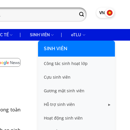
VN
EN
C TẾ
SINH VIÊN
eTLU
SINH VIÊN
Công tác sinh hoạt lớp
Cựu sinh viên
Gương mặt sinh viên
Hỗ trợ sinh viên
rong toàn
Miễn giảm học phí
Hoạt động sinh viên
Nhà ở