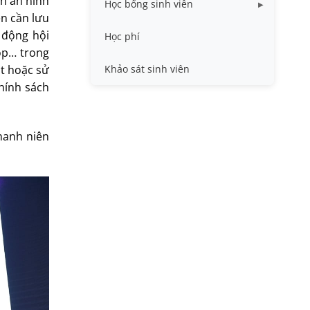
nh an ninh
Học bổng sinh viên
ên cần lưu
Quy trình - Biểu mẫu
 động hội
HB khuyến khích học tập
Học phí
cóp… trong
Sổ tay sinh viên
HB Lê Văn Kiểm và gia đình
ật hoặc sử
Khảo sát sinh viên
chính sách
Trợ cấp xã hội
Việc làm
thanh niên