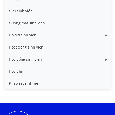
Cựu sinh viên
Gương mặt sinh viên
Hỗ trợ sinh viên
Miễn giảm học phí
Hoạt động sinh viên
Nhà ở
Học bổng sinh viên
Quy trình - Biểu mẫu
HB khuyến khích học tập
Học phí
Sổ tay sinh viên
HB Lê Văn Kiểm và gia đình
Khảo sát sinh viên
Trợ cấp xã hội
Việc làm