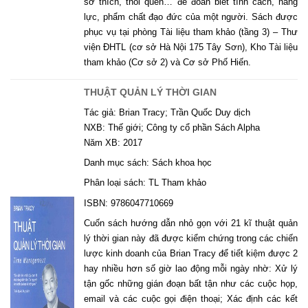
sở thích, thói quen… để đoán biết tính cách, năng
lực, phẩm chất đạo đức của một người. Sách được
phục vụ tại phòng Tài liệu tham khảo (tầng 3) – Thư
viện ĐHTL (cơ sở Hà Nội 175 Tây Sơn), Kho Tài liệu
tham khảo (Cơ sở 2) và Cơ sở Phố Hiến.
THUẬT QUẢN LÝ THỜI GIAN
Tác giả: Brian Tracy; Trần Quốc Duy dịch
NXB: Thế giới; Công ty cổ phần Sách Alpha
Năm XB: 2017
Danh mục sách: Sách khoa học
Phân loại sách: TL Tham khảo
ISBN: 9786047710669
Cuốn sách hướng dẫn nhỏ gọn với 21 kĩ thuật quản
lý thời gian này đã được kiểm chứng trong các chiến
lược kinh doanh của Brian Tracy để tiết kiệm được 2
hay nhiều hơn số giờ lao động mỗi ngày nhờ: Xử lý
tận gốc những gián đoạn bất tận như các cuộc họp,
email và các cuộc gọi điện thoại; Xác định các kết