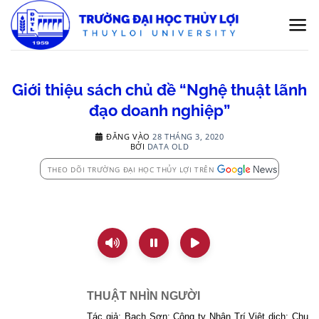
Bỏ
qua
nội
dung
Giới thiệu sách chủ đề “Nghệ thuật lãnh
đạo doanh nghiệp”
ĐĂNG VÀO
28 THÁNG 3, 2020
BỞI
DATA OLD
THEO DÕI TRƯỜNG ĐẠI HỌC THỦY LỢI TRÊN
THUẬT NHÌN NGƯỜI
Tác giả: Bạch Sơn; Công ty Nhân Trí Việt dịch; Chu