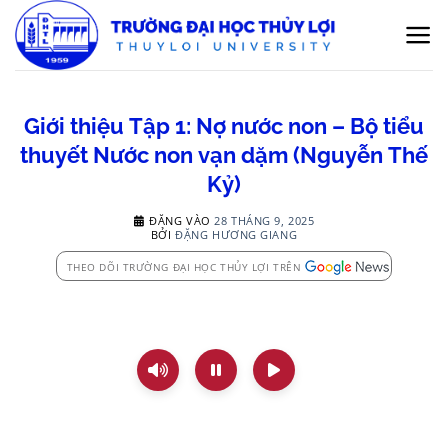
Bỏ
qua
nội
dung
Giới thiệu Tập 1: Nợ nước non – Bộ tiểu
thuyết Nước non vạn dặm (Nguyễn Thế
Kỷ)
ĐĂNG VÀO
28 THÁNG 9, 2025
BỞI
ĐẶNG HƯƠNG GIANG
THEO DÕI TRƯỜNG ĐẠI HỌC THỦY LỢI TRÊN