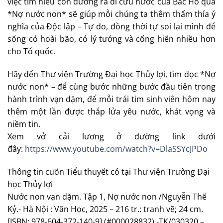
việc tìm hiểu con đường ra đi cứu nước của Bác Hồ qua
*Nợ nước non* sẽ giúp mỗi chúng ta thêm thấm thía ý
nghĩa của Độc lập – Tự do, đồng thời tự soi lại mình để
sống có hoài bão, có lý tưởng và cống hiến nhiều hơn
cho Tổ quốc.
Hãy đến Thư viện Trường Đại học Thủy lợi, tìm đọc *Nợ
nước non* – để cùng bước những bước đầu tiên trong
hành trình vạn dặm, để mỗi trái tim sinh viên hôm nay
thêm một lần được thắp lửa yêu nước, khát vọng và
niềm tin.
Xem vở cải lương ở đường link dưới
đây:
https://www.youtube.com/watch?v=DlaSSYcJPDo
Thông tin cuốn Tiểu thuyết có tại Thư viện Trường Đại
học Thủy lợi
Nước non vạn dặm. Tập 1, Nợ nước non /Nguyễn Thế
Kỷ.- Hà Nội : Văn Học, 2025 – 216 tr.: tranh vẽ; 24 cm.
[ISBN: 978-604-372-140-9] (#000028832).-TK/030320 –