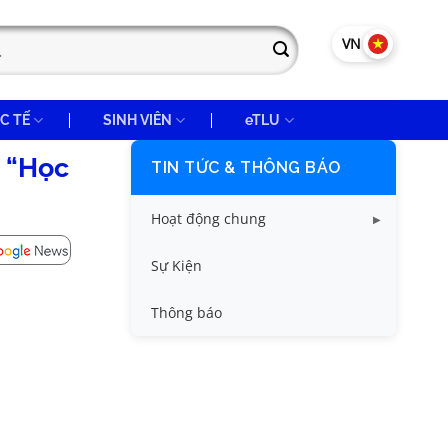
VN
EN
C TẾ
SINH VIÊN
eTLU
n “Học
TIN TỨC & THÔNG BÁO
Hoạt động chung
Tin công tác sinh viên
Sự Kiện
Tin đào tạo
Thông báo
Tin KHCN và HTQT
Tin tức chung