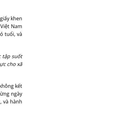
giấy khen
 Việt Nam
ó tuổi, và
 tập suốt
cực cho xã
 không kết
 từng ngày
, và hành