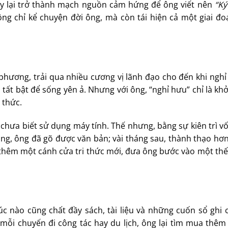
ày lại trở thành mạch nguồn cảm hứng để ông viết nên
“Ký
g chỉ kể chuyện đời ông, mà còn tái hiện cả một giai đoạ
 phương, trải qua nhiều cương vị lãnh đạo cho đến khi ng
 tất bật để sống yên ả. Nhưng với ông, “nghỉ hưu” chỉ là kh
 thức.
 chưa biết sử dụng máy tính. Thế nhưng, bằng sự kiên trì v
g, ông đã gõ được văn bản; vài tháng sau, thành thạo hơn,
thêm một cánh cửa tri thức mới, đưa ông bước vào một thế 
c nào cũng chất đầy sách, tài liệu và những cuốn sổ ghi 
 mỗi chuyến đi công tác hay du lịch, ông lại tìm mua thê