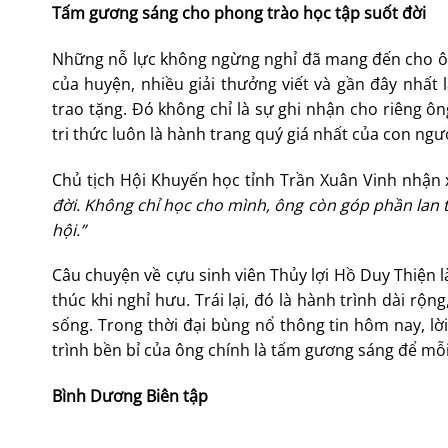
Tấm gương sáng cho phong trào học tập suốt đời
Những nỗ lực không ngừng nghỉ đã mang đến cho ôn
của huyện, nhiều giải thưởng viết và gần đây nhất
trao tặng. Đó không chỉ là sự ghi nhận cho riêng ôn
tri thức luôn là hành trang quý giá nhất của con ngư
Chủ tịch Hội Khuyến học tỉnh Trần Xuân Vinh nhận 
đời. Không chỉ học cho mình, ông còn góp phần lan t
hội.”
Câu chuyện về cựu sinh viên Thủy lợi Hồ Duy Thiện l
thúc khi nghỉ hưu. Trái lại, đó là hành trình dài rộn
sống. Trong thời đại bùng nổ thông tin hôm nay, l
trình bền bỉ của ông chính là tấm gương sáng để mỗi
Bình Dương Biên tập