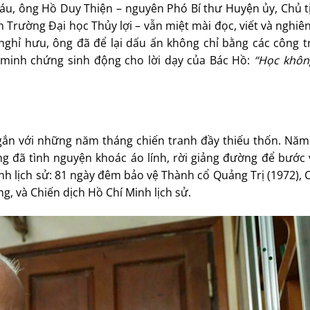
háu, ông Hồ Duy Thiện – nguyên Phó Bí thư Huyện ủy, Chủ 
n Trường Đại học Thủy lợi – vẫn miệt mài đọc, viết và nghi
hỉ hưu, ông đã để lại dấu ấn không chỉ bằng các công tr
, minh chứng sinh động cho lời dạy của Bác Hồ:
“Học khôn
 gắn với những năm tháng chiến tranh đầy thiếu thốn. Năm 
ng đã tình nguyện khoác áo lính, rời giảng đường để bước 
ánh lịch sử: 81 ngày đêm bảo vệ Thành cổ Quảng Trị (1972), 
, và Chiến dịch Hồ Chí Minh lịch sử.