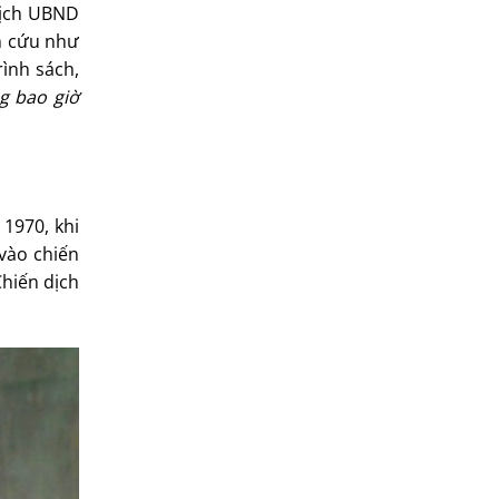
tịch UBND
ên cứu như
ình sách,
g bao giờ
1970, khi
vào chiến
Chiến dịch