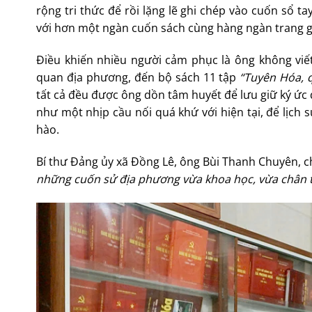
rộng tri thức để rồi lặng lẽ ghi chép vào cuốn sổ t
với hơn một ngàn cuốn sách cùng hàng ngàn trang g
Điều khiến nhiều người cảm phục là ông không viết 
quan địa phương, đến bộ sách 11 tập
“Tuyên Hóa, 
tất cả đều được ông dồn tâm huyết để lưu giữ ký ức 
như một nhịp cầu nối quá khứ với hiện tại, để lịch 
hào.
Bí thư Đảng ủy xã Đồng Lê, ông Bùi Thanh Chuyên, c
những cuốn sử địa phương vừa khoa học, vừa chân th