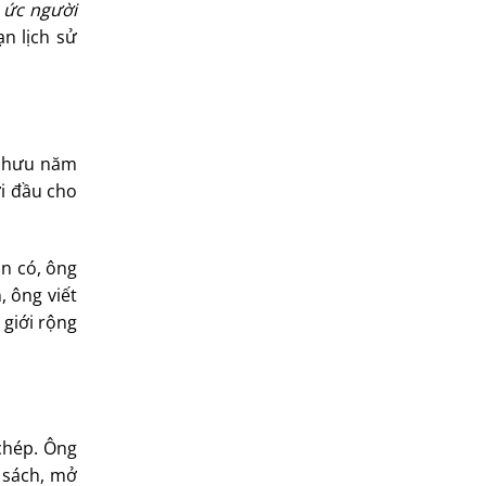
 ức người
n lịch sử
hỉ hưu năm
ởi đầu cho
ốn có, ông
 ông viết
giới rộng
chép. Ông
m sách, mở