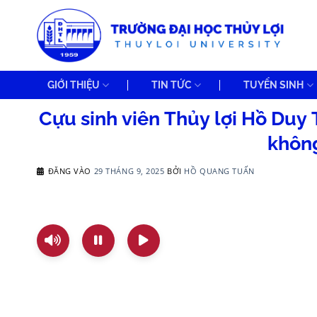
Bỏ
qua
nội
dung
GIỚI THIỆU
TIN TỨC
TUYỂN SINH
Cựu sinh viên Thủy lợi Hồ Duy
không
ĐĂNG VÀO
29 THÁNG 9, 2025
BỞI
HỒ QUANG TUẤN