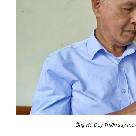
Ông Hồ Duy Thiện say mê đọ