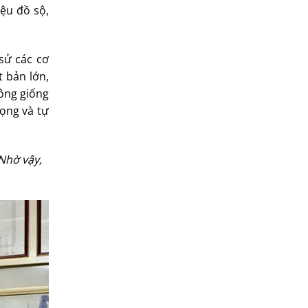
iệu đồ sộ,
 sử các cơ
t bản lớn,
 ông giống
rọng và tự
 Nhờ vậy,