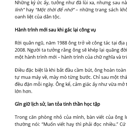
Những ký ức ấy, tưởng như đã lùi xa, nhưng sau n
lính”
hay
“Một thời để nhớ”
– những trang sách khôn
oanh liệt của dân tộc.
Hành trình mới sau khi gác lại công vụ
Rời quân ngũ, năm 1988 ông trở về công tác tại địa
2008. Người ta tưởng rằng ông sẽ khép lại quãng đời
một hành trình mới – hành trình của chữ nghĩa và tri
Điều đặc biệt là khi bắt đầu cầm bút, ông hoàn toàn
tự mua máy về, mày mò từng bước. Chỉ sau một thán
đều đặn mỗi ngày. Ông kể, cảm giác ấy như vừa mở 
lớn hơn.
Gìn giữ lịch sử, lan tỏa tinh thần học tập
Trong căn phòng nhỏ của mình, bàn viết của ông lú
thường nói: “Muốn viết hay thì phải đọc nhiều.” Cứ