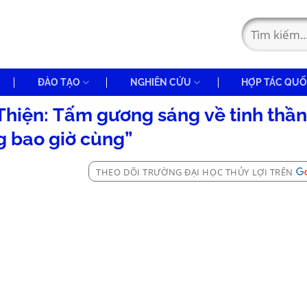
ĐÀO TẠO
NGHIÊN CỨU
HỢP TÁC QUỐ
 Thiện: Tấm gương sáng về tinh thầ
 bao giờ cùng”
THEO DÕI TRƯỜNG ĐẠI HỌC THỦY LỢI TRÊN