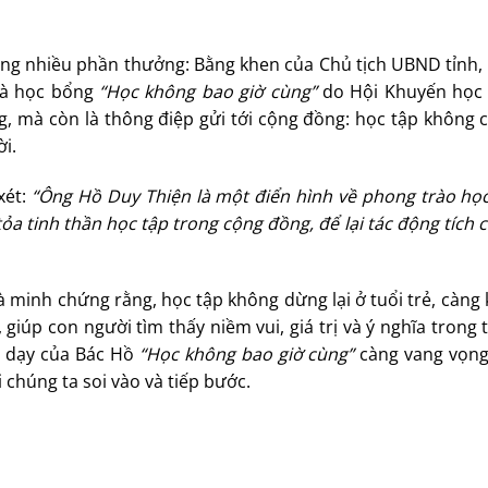
g nhiều phần thưởng: Bằng khen của Chủ tịch UBND tỉnh, 
 là học bổng
“Học không bao giờ cùng”
do Hội Khuyến học
g, mà còn là thông điệp gửi tới cộng đồng: học tập không c
ời.
xét:
“Ông Hồ Duy Thiện là một điển hình về phong trào học
ỏa tinh thần học tập trong cộng đồng, để lại tác động tích 
à minh chứng rằng, học tập không dừng lại ở tuổi trẻ, càng
g, giúp con người tìm thấy niềm vui, giá trị và ý nghĩa trong
ời dạy của Bác Hồ
“Học không bao giờ cùng”
càng vang vọng
 chúng ta soi vào và tiếp bước.