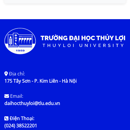
Tin KHCN và HTQT
Tin tức chung
Địa chỉ:
175 Tây Sơn - P. Kim Liên - Hà Nội
Email:
daihocthuyloi@tlu.edu.vn
Điện Thoại:
(024) 38522201