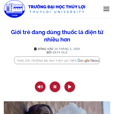
Bỏ
qua
nội
dung
Giới trẻ đang dùng thuốc lá điện tử
nhiều hơn
ĐĂNG VÀO
26 THÁNG 5, 2020
BỞI
DATA OLD
THEO DÕI TRƯỜNG ĐẠI HỌC THỦY LỢI TRÊN