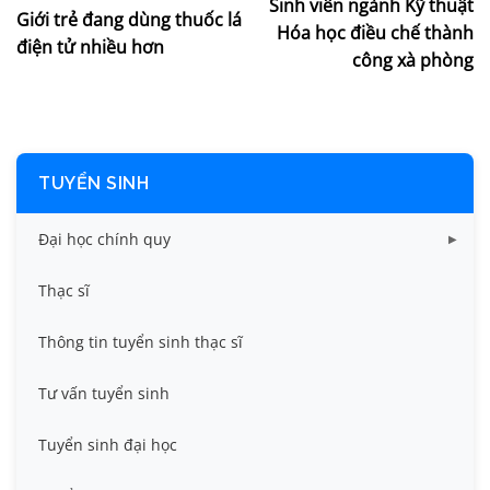
Sinh viên ngành Kỹ thuật
Giới trẻ đang dùng thuốc lá
Hóa học điều chế thành
điện tử nhiều hơn
công xà phòng
TUYỂN SINH
Đại học chính quy
Điểm chuẩn các năm
Thạc sĩ
Thông tin tuyển sinh
Thông tin tuyển sinh thạc sĩ
Tư vấn tuyển sinh
Tuyển sinh đại học