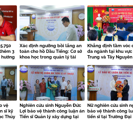
 5.750
Xác định ngưỡng bồi lắng an
Khẳng định tầm vóc 
 thêm 3
toàn cho hồ Dầu Tiếng: Cơ sở
đa ngành tại khu vực
u hướng
khoa học trong quản lý tài
Trung và Tây Nguyên
nguyên nước bền vững
o vệ
Nghiên cứu sinh Nguyễn Đức
Nữ nghiên cứu sinh n
n sĩ kỹ
Lợi bảo vệ thành công luận án
bảo vệ thành công l
ọc Thủy
Tiến sĩ Quản lý xây dựng tại
tiến sĩ tại Trường Đạ
Trường Đại học Thủy lợi
lợi