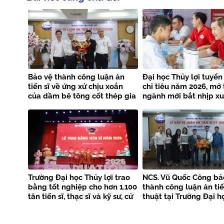
Bảo vệ thành công luận án
Đại học Thủy lợi tuyển
tiến sĩ về ứng xử chịu xoắn
chỉ tiêu năm 2026, mở
của dầm bê tông cốt thép gia
ngành mới bắt nhịp x
cường bằng FRP kết hợp
công nghệ
Trường Đại học Thủy lợi trao
NCS. Vũ Quốc Công bả
bằng tốt nghiệp cho hơn 1.100
thành công luận án tiế
tân tiến sĩ, thạc sĩ và kỹ sư, cử
thuật tại Trường Đại h
nhân
lợi