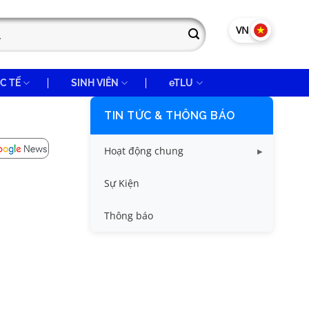
VN
EN
C TẾ
SINH VIÊN
eTLU
TIN TỨC & THÔNG BÁO
Hoạt động chung
Tin công tác sinh viên
Sự Kiện
Tin đào tạo
Thông báo
Tin KHCN và HTQT
Tin tức chung