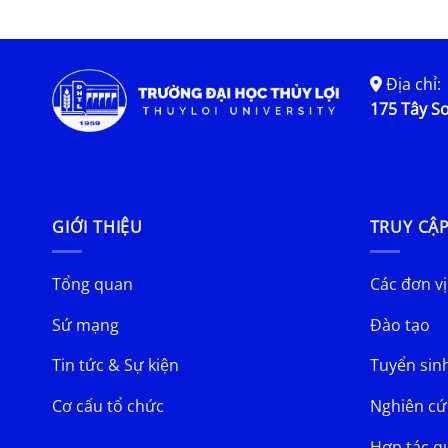
Địa chỉ:
175 Tây Sơ
GIỚI THIỆU
TRUY CẬ
Tổng quan
Các đơn vị
Sứ mạng
Đào tạo
Tin tức & Sự kiện
Tuyển sin
Cơ cấu tổ chức
Nghiên cứ
Hợp tác q