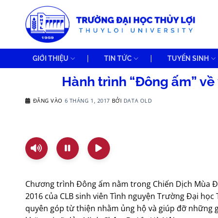
Bỏ
qua
nội
dung
GIỚI THIỆU
TIN TỨC
TUYỂN SINH
Hành trình “Đông ấm” về 
ĐĂNG VÀO
6 THÁNG 1, 2017
BỞI
DATA OLD
Chương trình Đông ấm nằm trong Chiến Dịch Mùa 
2016 của CLB sinh viên Tình nguyện Trường Đại học T
quyên góp từ thiện nhằm ủng hộ và giúp đỡ những 