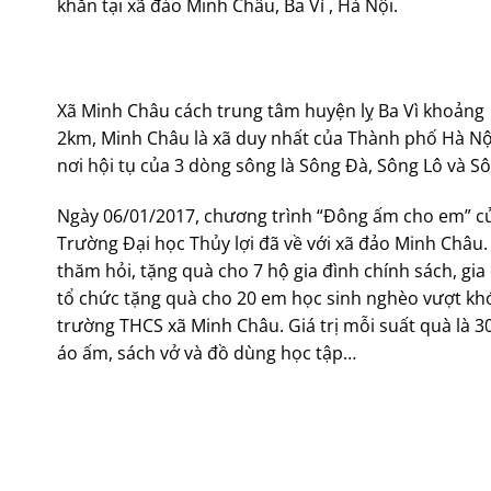
khăn tại xã đảo Minh Châu, Ba Vì , Hà Nội.
Xã Minh Châu cách trung tâm huyện lỵ Ba Vì khoảng
2km, Minh Châu là xã duy nhất của Thành phố Hà Nộ
nơi hội tụ của 3 dòng sông là Sông Đà, Sông Lô và 
Ngày 06/01/2017, chương trình “Đông ấm cho em” c
Trường Đại học Thủy lợi đã về với xã đảo Minh Châu.
thăm hỏi, tặng quà cho 7 hộ gia đình chính sách, gi
tổ chức tặng quà cho 20 em học sinh nghèo vượt khó
trường THCS xã Minh Châu. Giá trị mỗi suất quà là 
áo ấm, sách vở và đồ dùng học tập…