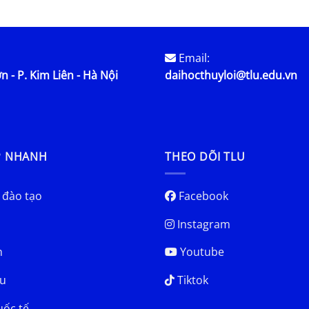
Email:
n - P. Kim Liên - Hà Nội
daihocthuyloi@tlu.edu.vn
P NHANH
THEO DÕI TLU
 đào tạo
Facebook
Instagram
h
Youtube
u
Tiktok
uốc tế