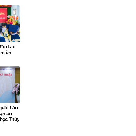
đào tạo
 miền
gười Lào
uận án
i học Thủy