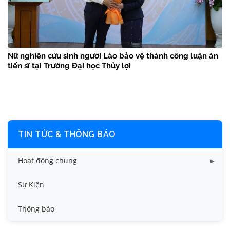
Nữ nghiên cứu sinh người Lào bảo vệ thành công luận án
tiến sĩ tại Trường Đại học Thủy lợi
TIN TỨC & THÔNG BÁO
Hoạt động chung
Tin công tác sinh viên
Sự Kiện
Tin đào tạo
Thông báo
Tin KHCN và HTQT