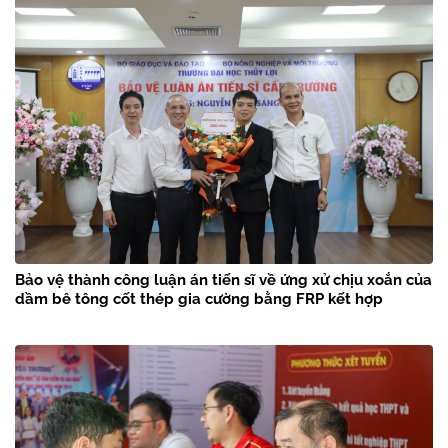
Bảo vệ thành công luận án tiến sĩ về ứng xử chịu xoắn của
dầm bê tông cốt thép gia cường bằng FRP kết hợp