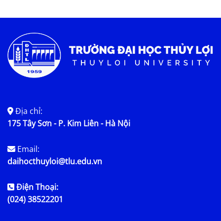
Tin tức chung
Địa chỉ:
175 Tây Sơn - P. Kim Liên - Hà Nội
Email:
daihocthuyloi@tlu.edu.vn
Điện Thoại:
(024) 38522201