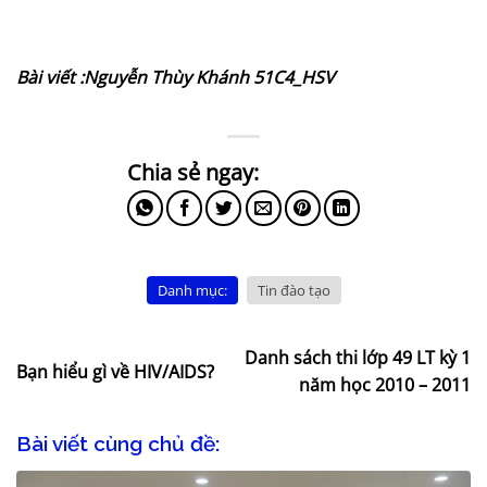
Bài viết :Nguyễn Thùy Khánh 51C4_HSV
Danh mục:
Tin đào tạo
Danh sách thi lớp 49 LT kỳ 1
Bạn hiểu gì về HIV/AIDS?
năm học 2010 – 2011
Bài viết cùng chủ đề: