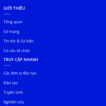
GIỚI THIỆU
Tổng quan
Sứ mạng
Tin tức & Sự kiện
Cơ cấu tổ chức
TRUY CẬP NHANH
Các đơn vị đào tạo
Đào tạo
Tuyển sinh
Nghiên cứu