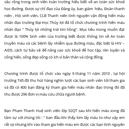
sâu rộng trong sinh viên toàn trường hiểu biết về an toàn sức khoẻ
học đường. Được sự chỉ đạo của Đảng ủy, ban giám
hiệu, Đoàn thanh
niên , Hội sinh viên, CLB Thanh niên tình nguyện vận động hiến máu
nhân đạo trường Đại Học Thủy lợi đã tổ chức chương trình hiến máu
nhân đạo “ Thủy lợi những trái tim hồng”. Mục tiêu mong muốn đạt
được là 100% Sinh viên của trường biết được thông tin về An toàn
truyền máu và các bệnh lây nhiễm qua đường máu, đặc biệt là HIV –
AIDS, cách tự bảo vệ để nâng cao sức khoẻ để học tập, rèn luyện và
cống hiến, sống đẹp sống có ích vì bản thân và cộng đồng.
Chương trình được tổ chức vào ngày 9 tháng 11 năm 2010 , tại hội
trường T45 đã thu hút hàng nghìn lượt các bạn sinh viên tới tham gia
và đã có 400 bạn đăng ký tham gia hiến máu nhân đạo trong đó đã
thu được 296 đơn vị máu cứu chữa người bệnh.
Bạn Phạm Thanh Huệ sinh viên lớp 52QT sau khi hiến máu xong đã
tâm sự với chúng tôi : “ ban đầu khi thấy kim lấy máu to như vậy em
rất sợ nhưng khi vào tham gia hiến máu em được các bạn tình nguyện