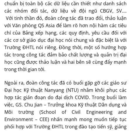
chuẩn bị toàn bộ các dữ liệu cần thiết như danh sách
các nhóm đối tác, dữ liệu về đội ngũ CBGV, SV….
Với tinh thần đó, đoàn công tác đã trao đổi, thảo luận
với Văn phòng QS Asia để làm rõ hơn nội hàm các tiêu
chí của Bảng xếp hạng, các quy định, yêu cầu đối với
các cơ sở giáo dục đại học nói chung và đặc biệt là với
Trường ĐHTL nói riêng. Đồng thời, một số hướng hợp
tác trong công tác đảm bảo chất lượng và quản trị đại
học cũng được thảo luận và hai bên sẽ cùng đẩy mạnh
trong thời gian tới.
Ngoài ra, đoàn công tác đã có buổi gặp gỡ các giáo sư
Đại học Kỹ thuật Nanyang (NTU) nhằm khôi phục các
hợp tác gián đoạn do đại dịch COVID. Trong buổi làm
việc, GS. Chu Jian – Trưởng khoa Kỹ thuật Dân dụng và
Môi trường (School of Civil Engineering and
Environment – CEE) nhấn mạnh mong muốn tiếp tục
phối hợp với Trường ĐHTL trong đào tạo tiến sỹ, giảng