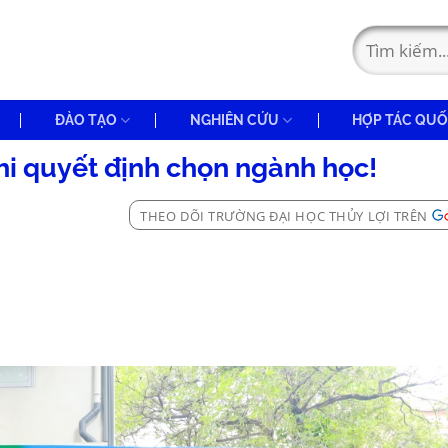
ĐÀO TẠO
NGHIÊN CỨU
HỢP TÁC QUỐ
hi quyết định chọn ngành học!
THEO DÕI TRƯỜNG ĐẠI HỌC THỦY LỢI TRÊN