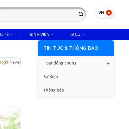
VN
EN
C TẾ
SINH VIÊN
eTLU
TIN TỨC & THÔNG BÁO
Hoạt động chung
Tin công tác sinh viên
Sự Kiện
Tin đào tạo
Thông báo
Tin KHCN và HTQT
Tin tức chung