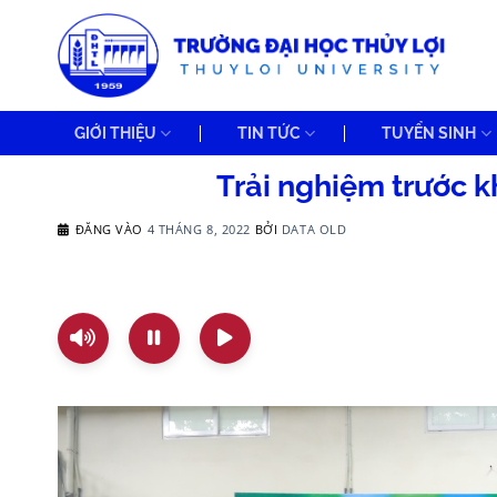
Bỏ
qua
nội
dung
GIỚI THIỆU
TIN TỨC
TUYỂN SINH
Trải nghiệm trước k
ĐĂNG VÀO
4 THÁNG 8, 2022
BỞI
DATA OLD