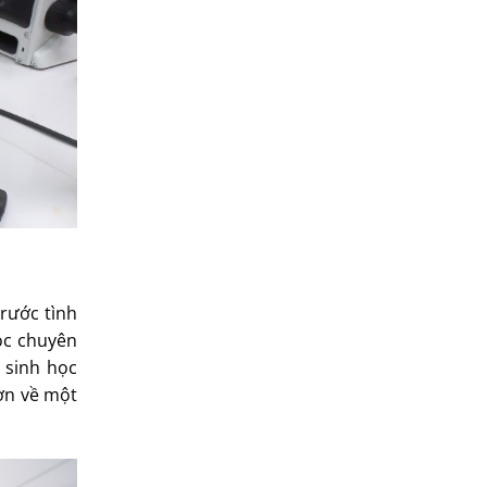
rước tình
học chuyên
 sinh học
ơn về một