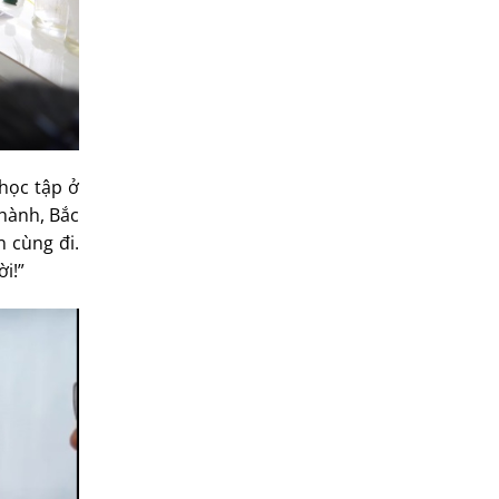
học tập ở
Thành, Bắc
n cùng đi.
i!”