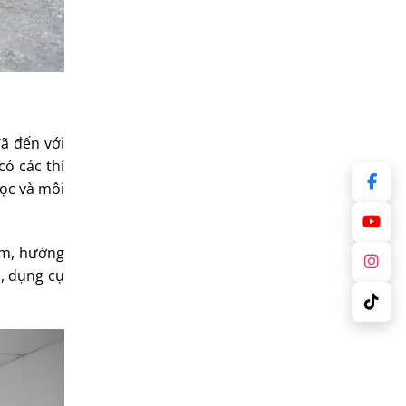
đã đến với
ó các thí
học và môi
ệm, hướng
c, dụng cụ