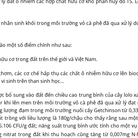
ử lý đất ô nhiễm các hợp chất hữu cơ khó phân huỷ do TS. 
nhân sinh khối trong môi trường vỏ cà phê đã qua xử lý d
ào một số điểm chính như sau:
ữu cơ trong đất trên thế giới và Việt Nam.
thơm, các cơ chế hấp thụ các chất ô nhiễm hữu cơ lên bio
vi sinh trên than sinh học…
c bổ sung vào đất đến chiều cao trung bình của cây lolo x
 khi lên men trên môi trường vỏ cà phê đã qua xử lý đạt 
ng lượng đạm trong môi trường nuôi cấy Getchinson từ 0,33
t trồng với liều lượng là 180g/chậu cho thấy rằng sau mộ
,55.106 CFU/g đất; năng suất trung bình ước tính cho một vụ
 nitrat trong đất khi thu hoạch cũng tăng từ 0,007mg N