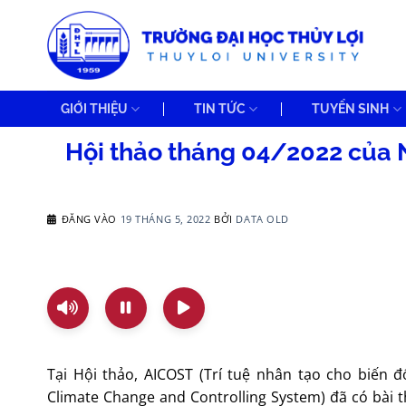
Bỏ
qua
nội
dung
GIỚI THIỆU
TIN TỨC
TUYỂN SINH
Hội thảo tháng 04/2022 của
ĐĂNG VÀO
19 THÁNG 5, 2022
BỞI
DATA OLD
Tại Hội thảo, AICOST (Trí tuệ nhân tạo cho biến đổi
Climate Change and Controlling System) đã có bài