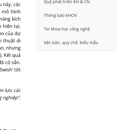
Quỹ phát triển KH & CN
Nafosted, Nghị định thư
u này, các
Hội nghị quốc tế và hội nghị
a mô hình
khác
Thông báo KHCN
Sở hữu trí tuệ
 năng kích
hiện tại,
Thông tin ứng viên GS/PGS
Tin khoa học công nghệ
heo của dự
i thuật di
Tiêu chuẩn, quy chuẩn
Văn bản, quy chế, biểu mẫu
hạn, nhưng
). Kết quả
đã có sẵn.
Swish’ tốt
ồn lưu các
g nghiệp”
.