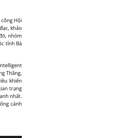
 công Hội
 đạc, khảo
 đó, nhóm
ộc tỉnh Bà
telligent
ọng Thắng,
iều khiển
ian trạng
hanh nhất.
hống cánh