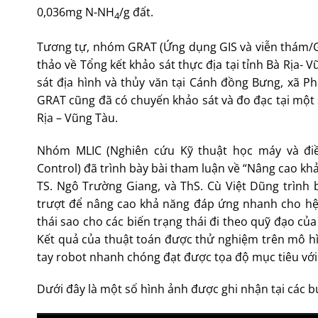
0,036mg N-NH
/g đất.
4
Tương tự, nhóm GRAT (Ứng dụng GIS và viễn thám/G
thảo về Tổng kết khảo sát thực địa tại tỉnh Bà Rịa-
sát địa hình và thủy văn tại Cánh đồng Bưng, xã P
GRAT cũng đã có chuyến khảo sát và đo đạc tại một 
Rịa – Vũng Tàu.
Nhóm MLIC (Nghiên cứu Kỹ thuật học máy và điều
Control) đã trình bày bài tham luận về “Nâng cao k
TS. Ngô Trường Giang, và ThS. Cù Việt Dũng trình
trượt để nâng cao khả năng đáp ứng nhanh cho hệ 
thái sao cho các biến trạng thái đi theo quỹ đạo củ
Kết quả của thuật toán được thử nghiệm trên mô hì
tay robot nhanh chóng đạt được tọa độ mục tiêu với 
Dưới đây là một số hình ảnh được ghi nhận tại các b