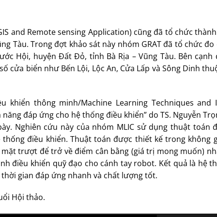
IS and Remote sensing Application) cũng đã tổ chức thành
 Vũng Tàu. Trong đợt khảo sát này nhóm GRAT đã tổ chức đo
hước Hội, huyện Đất Đỏ, tỉnh Bà Rịa – Vũng Tàu. Bên cạnh
số cửa biển như Bến Lội, Lộc An, Cửa Lấp và Sông Dinh thu
 khiển thông minh/Machine Learning Techniques and In
hả năng đáp ứng cho hệ thống điều khiển” do TS. Nguyễn Tr
 bày. Nghiên cứu này của nhóm MLIC sử dụng thuật toán đ
thống điều khiển. Thuật toán được thiết kế trong không g
a mặt trượt để trở về điểm cân bằng (giá trị mong muốn) n
nh điều khiển quỹ đạo cho cánh tay robot. Kết quả là hệ t
thời gian đáp ứng nhanh và chất lượng tốt.
uổi Hội thảo.