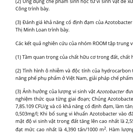
(2) Ứng dụng chế phẩm sinh học từ vi sinh vật để x
Công trình bày.
(3) Đánh giá khả năng cố định đạm của Azotobacter 
Thị Minh Loan trình bày.
Các kết quả nghiên cứu của nhóm ROOM tập trung v
(1) Tầm quan trọng của chất hữu cơ trong đất, chất h
(2) Tình hình ô nhiễm và độc tính của hydrocarbon 
năng phế phụ phẩm ở Việt Nam, giải pháp chế phẩm 
(3) Ảnh hưởng của lượng vi sinh vật
Azotobacter
đượ
nghiệm thức qua từng giai đoạn; Chủng Azotobacter
7,85.109 CFU/g và có khả năng cố định đạm, làm tă
0,503mg/l; Khi bổ sung vi khuẩn Azotobacter vào đấ
mật độ vi sinh vật trong đất tăng lên cao nhất là 2
2
đạt mức cao nhất là 4,390 tấn/1000 m
. Hàm lượng