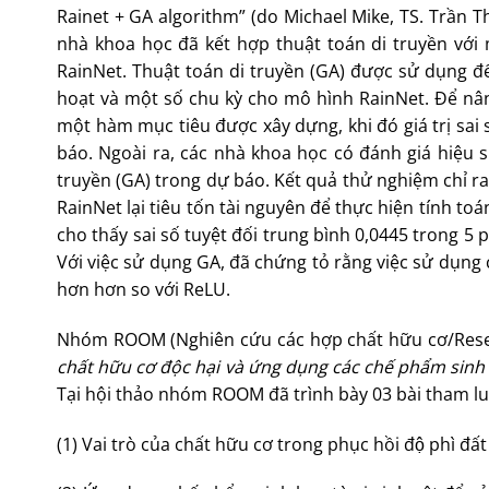
Rainet + GA algorithm” (do Michael Mike, TS. Trần T
nhà khoa học đã kết hợp thuật toán di truyền với
RainNet. Thuật toán di truyền (GA) được sử dụng để
hoạt và một số chu kỳ cho mô hình RainNet. Để nân
một hàm mục tiêu được xây dựng, khi đó giá trị sai 
báo. Ngoài ra, các nhà khoa học có đánh giá hiệu s
truyền (GA) trong dự báo. Kết quả thử nghiệm chỉ r
RainNet lại tiêu tốn tài nguyên để thực hiện tính toá
cho thấy sai số tuyệt đối trung bình 0,0445 trong 5 
Với việc sử dụng GA, đã chứng tỏ rằng việc sử dụng 
hơn hơn so với ReLU.
Nhóm ROOM (Nghiên cứu các hợp chất hữu cơ/Resear
chất hữu cơ độc hại và
ứng dụng các chế phẩm sinh
Tại hội thảo nhóm ROOM đã trình bày 03 bài tham lu
(1) Vai trò của chất hữu cơ trong phục hồi độ phì đ