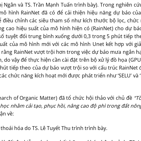
hị Ngân và TS. Trần Mạnh Tuấn trình bày). Trong nghiên cứ
 mô hình RainNet đã có để cải thiện hiệu năng dự báo củ
 điều chỉnh các siêu tham số như kích thước bộ lọc, chức
g cao hiệu suất của mô hình hiện có (RainNet) cho dự báo 
số tuyệt đối trung bình xuống dưới 0,3 trong 5 phút tiếp t
uất của mô hình mới với các mô hình Unet kết hợp với giả
a rằng RainNet vượt trội hơn trong việc dự báo mưa ngắn 
n, do vậy để thực hiện cần cài đặt trên bộ xử lý đồ họa (GPU
phút tiếp theo của dự báo vượt trội so với cấu trúc RainNet 
các chức năng kích hoạt mới được phát triển như ‘SELU’ và ‘
ch of Organic Matter) đã tổ chức hội thảo với chủ đề
“T
 học
nhằm
cải tạo, phục hồi
,
nâng cao độ phì
trong đất nôn
ận về:
ất thoái hóa do TS. Lê Tuyết Thu trình trình bày.