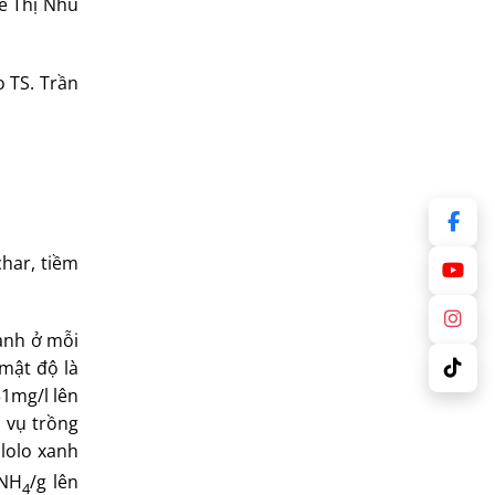
Lê Thị Nhu
o TS. Trần
char, tiềm
anh ở mỗi
mật độ là
1mg/l lên
t vụ trồng
 lolo xanh
-NH
/g lên
4