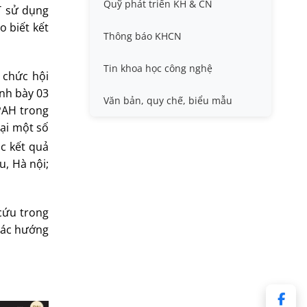
Quỹ phát triển KH & CN
Nafosted, Nghị định thư
T sử dụng
Hội nghị quốc tế và hội nghị
o biết kết
khác
Thông báo KHCN
Sở hữu trí tuệ
Thông tin ứng viên GS/PGS
Tin khoa học công nghệ
 chức hội
nh bày 03
Tiêu chuẩn, quy chuẩn
Văn bản, quy chế, biểu mẫu
 PAH trong
tại một số
c kết quả
, Hà nội;
cứu trong
các hướng