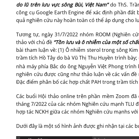
do lũ trên lưu vực sông Bùi, Việt Nam
”
do ThS. Trầ
công cụ Google Earth Engine để xác định phần đất b
quả nghiên cứu này hoàn toàn có thể áp dụng cho lưu
Tương tự, ngày 31/7/2022 nhóm ROOM (Nghiên cứu 
thảo với chủ đề
“Tồn lưu và ô nhiễm của một số chất
bài tham luận về: (1) Ô nhiễm sterol trong sông Ki
trầm tích Hồ Tây do bà Vũ Thị Thu Huyền trình bày; 
nhà máy phía Bắc do ông Nguyễn Việt Phong trình 
nghiên cứu được cũng như thảo luận về các vấn đề 
Đặc điểm phân bố các hợp chất PAH trong trầm tích H
Các buổi Hội thảo online trên phần mềm Zoom đã đ
tháng 7/2022 của các nhóm Nghiên cứu mạnh TLU đạt
hợp tác NCKH giữa các nhóm Nghiên cứu mạnhs với cá
Dưới đây là một số hình ảnh được ghi nhận tại các bu