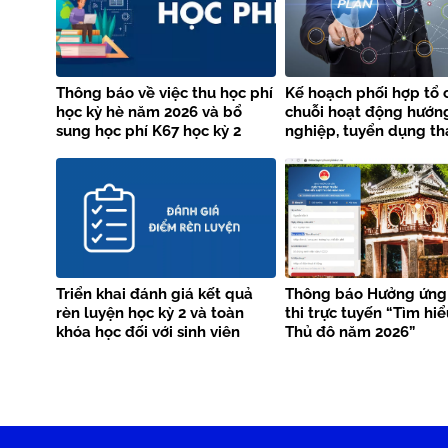
Thông báo về việc thu học phí
Kế hoạch phối hợp tổ 
học kỳ hè năm 2026 và bổ
chuỗi hoạt động hướn
sung học phí K67 học kỳ 2
nghiệp, tuyển dụng th
năm học 2025 – 2026
năm 2026 giữa Trường
Thủy lợi và Vieclam24
Triển khai đánh giá kết quả
Thông báo Hưởng ứng
rèn luyện học kỳ 2 và toàn
thi trực tuyến “Tìm hi
khóa học đối với sinh viên
Thủ đô năm 2026”
chính quy làm tốt nghiệp tại
học kỳ 2 năm học 2025-2026