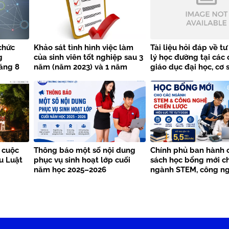
chức
Khảo sát tình hình việc làm
Tài liệu hỏi đáp về t
g
của sinh viên tốt nghiệp sau 3
lý học đường tại các 
áng 8
năm (năm 2023) và 1 năm
giáo dục đại học, cơ 
 Đại học
(năm 2025)
dục nghề nghiệp
h
 cuộc
Thông báo một số nội dung
Chính phủ ban hành 
ểu Luật
phục vụ sinh hoạt lớp cuối
sách học bổng mới c
năm học 2025–2026
ngành STEM, công ng
lược từ năm 2026