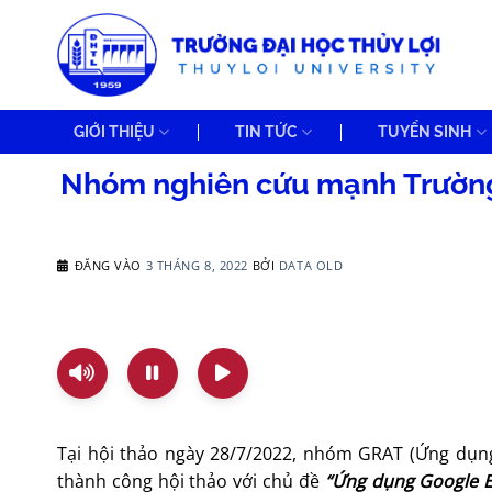
Bỏ
qua
nội
dung
GIỚI THIỆU
TIN TỨC
TUYỂN SINH
Nhóm nghiên cứu mạnh Trường 
ĐĂNG VÀO
3 THÁNG 8, 2022
BỞI
DATA OLD
Tại hội thảo ngày 28/7/2022, nhóm GRAT (Ứng dụng
thành công hội thảo với chủ đề
“
Ứng dụng Google Ea