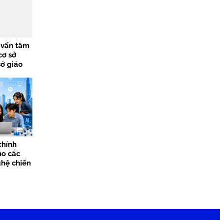
ư vấn tâm
cơ sở
sở giáo
chính
ho các
hệ chiến