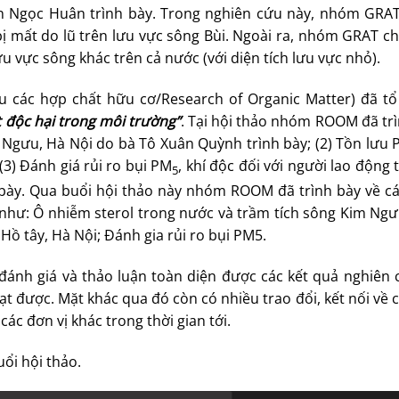
n Ngọc Huân trình bày. Trong nghiên cứu này, nhóm GRA
ị mất do lũ trên lưu vực sông Bùi. Ngoài ra, nhóm GRAT ch
 vực sông khác trên cả nước (với diện tích lưu vực nhỏ).
các hợp chất hữu cơ/Research of Organic Matter) đã tổ
 độc hại trong môi trường”
. Tại hội thảo nhóm ROOM đã trì
m Ngưu, Hà Nội do bà Tô Xuân Quỳnh trình bày; (2) Tồn lưu
(3) Đánh giá rủi ro bụi PM
, khí độc đối với người lao động 
5
bày. Qua buổi hội thảo này nhóm ROOM đã trình bày về cá
như: Ô nhiễm sterol trong nước và trầm tích sông Kim Ngưu
ồ tây, Hà Nội; Đánh gia rủi ro bụi PM5.
ánh giá và thảo luận toàn diện được các kết quả nghiên 
 được. Mặt khác qua đó còn có nhiều trao đổi, kết nối về 
c đơn vị khác trong thời gian tới.
ổi hội thảo.