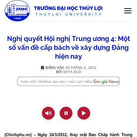
Bỏ
qua
nội
dung
Nghị quyết Hội nghị Trung ương 4: Một
số vấn đề cấp bách về xây dựng Đảng
hiện nay
ĐĂNG VÀO
29 THÁNG 2, 2012
BỞI
DATA OLD
THEO DÕI TRƯỜNG ĐẠI HỌC THỦY LỢI TRÊN
(Chinhphu.vn) – Ngày 16/1/2012, thay mặt Ban Chấp hành Trung