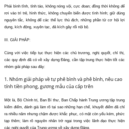
Phải bình tĩnh, tỉnh táo, không nóng vội, cực đoan; đồng thời không để
rơi vào trì trệ, hình thức, không chuyển biến được tình hình; giữ đúng
nguyên tắc, không để các thế lực thù địch, những phần tử cơ hội lợi
dụng, kích động, xuyên tạc, đả kích gây rối nội bộ.
III. GIẢI PHÁP:
Cùng với việc tiếp tục thực hiện các chủ trương, nghị quyết, chỉ thị,
các quy định đã có về xây dựng Đảng, cần tập trung thực hiện tốt các
nhóm giải pháp sau đây:
1. Nhóm giải pháp về tự phê bình và phê bình, nêu cao
tính tiền phong, gương mẫu của cấp trên
Một là, Bộ Chính trị, Ban Bí thư, Ban Chấp hành Trung ương tập trung
kiểm điểm, đánh giá làm rõ tại sao những hạn chế, khuyết điểm đã chỉ
ra nhiều năm nhưng chậm được khắc phục, có mặt còn yếu kém, phức
tạp thêm; làm rõ nguyên nhân trở ngại trong việc lãnh đạo thực hiện
các nghị quyết của Trung ương về xây dựng Đảng.