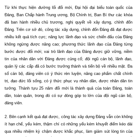
Từ khi thực hiện đường lối đổi mới, Đại hội đại biểu toàn quốc của
Đảng, Ban Chấp hành Trung ương, Bộ Chính trị, Ban Bí thư các khóa
đã ban hành nhiều chủ trương, nghị quyết về xây dựng, chỉnh đốn
Đảng. Trên cơ sở đó, công tác xây dựng, chỉnh đốn Đảng đã đạt được
nhiều kết quả tích cực; năng lực lãnh đạo và sức chiến đấu của Đảng
không ngừng được nâng cao; phương thức lãnh đạo của Đảng từng
bước được đổi mới; vai trò lãnh đạo của Đảng được giữ vững, niềm
tin của nhân dân với Đảng được củng cố; đội ngũ cán bộ, lãnh đạo,
quản lý các cấp đã có bước trưởng thành và tiến bộ về nhiều mặt. Đa
số cán bộ, đảng viên có ý thức rèn luyện, nâng cao phẩm chất chính
trị, đạo đức lối sống, có ý thức phục vụ nhân dân, được nhân dân tin
tưởng. Thành tựu 25 năm đổi mới là thành quả của toàn Đảng, toàn
dân, toàn quân, trong đó có sự đóng góp to lớn của đội ngũ cán bộ,
đảng viên.
2. Bên cạnh kết quả đạt được, công tác xây dựng Đảng vẫn còn không
ít hạn chế, yếu kém, thậm chí có những yếu kém khuyết điểm kéo dài
qua nhiều nhiệm kỳ chậm được khắc phục, làm giảm sút lòng tin của