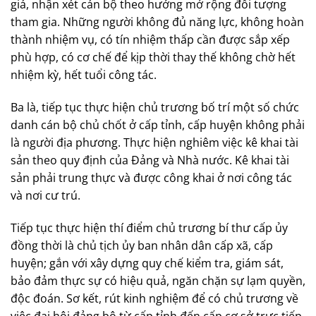
giá, nhận xét cán bộ theo hướng mở rộng đối tượng
tham gia. Những người không đủ năng lực, không hoàn
thành nhiệm vụ, có tín nhiệm thấp cần được sắp xếp
phù hợp, có cơ chế để kịp thời thay thế không chờ hết
nhiệm kỳ, hết tuổi công tác.
Ba là, tiếp tục thực hiện chủ trương bố trí một số chức
danh cán bộ chủ chốt ở cấp tỉnh, cấp huyện không phải
là người địa phương. Thực hiện nghiêm việc kê khai tài
sản theo quy định của Đảng và Nhà nước. Kê khai tài
sản phải trung thực và được công khai ở nơi công tác
và nơi cư trú.
Tiếp tục thực hiện thí điểm chủ trương bí thư cấp ủy
đồng thời là chủ tịch ủy ban nhân dân cấp xã, cấp
huyện; gắn với xây dựng quy chế kiểm tra, giám sát,
bảo đảm thực sự có hiệu quả, ngăn chặn sự lạm quyền,
độc đoán. Sơ kết, rút kinh nghiệm để có chủ trương về
việc đại hội đảng bộ từ cấp tỉnh đến cấp cơ sở trực tiếp