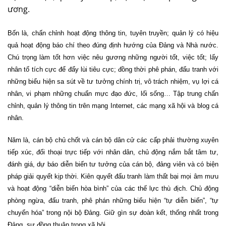
ương.
Bốn là, chấn chỉnh hoạt động thông tin, tuyên truyền; quản lý có hiệu
quả hoạt động báo chí theo đúng định hướng của Đảng và Nhà nước.
Chú trọng làm tốt hơn việc nêu gương những người tốt, việc tốt; lấy
nhân tố tích cực để đẩy lùi tiêu cực; đồng thời phê phán, đấu tranh với
những biểu hiện sa sút về tư tưởng chính trị, vô trách nhiệm, vụ lợi cá
nhân, vi phạm những chuẩn mực đạo đức, lối sống… Tập trung chấn
chỉnh, quản lý thông tin trên mạng Internet, các mạng xã hội và blog cá
nhân.
Năm là, cán bộ chủ chốt và cán bộ dân cử các cấp phải thường xuyên
tiếp xúc, đối thoại trực tiếp với nhân dân, chủ động nắm bắt tâm tư,
đánh giá, dự báo diễn biến tư tưởng của cán bộ, đảng viên và có biện
pháp giải quyết kịp thời. Kiên quyết đấu tranh làm thất bại mọi âm mưu
và hoạt động “diễn biến hòa bình” của các thế lực thù địch. Chủ động
phòng ngừa, đấu tranh, phê phán những biểu hiện “tự diễn biến”, “tự
chuyển hóa” trong nội bộ Đảng. Giữ gìn sự đoàn kết, thống nhất trong
Đảng, sự đồng thuận trong xã hội.