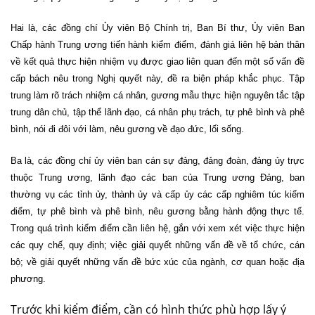
Hai là, các đồng chí Ủy viên Bộ Chính trị, Ban Bí thư, Ủy viên Ban
Chấp hành Trung ương tiến hành kiểm điểm, đánh giá liên hệ bản thân
về kết quả thực hiện nhiệm vụ được giao liên quan đến một số vấn đề
cấp bách nêu trong Nghị quyết này, đề ra biện pháp khắc phục. Tập
trung làm rõ trách nhiệm cá nhân, gương mẫu thực hiện nguyên tắc tập
trung dân chủ, tập thể lãnh đạo, cá nhân phụ trách, tự phê bình và phê
bình, nói đi đôi với làm, nêu gương về đạo đức, lối sống.
Ba là, các đồng chí ủy viên ban cán sự đảng, đảng đoàn, đảng ủy trực
thuộc Trung ương, lãnh đạo các ban của Trung ương Đảng, ban
thường vụ các tỉnh ủy, thành ủy và cấp ủy các cấp nghiêm túc kiểm
điểm, tự phê bình và phê bình, nêu gương bằng hành động thực tế.
Trong quá trình kiểm điểm cần liên hệ, gắn với xem xét việc thực hiện
các quy chế, quy định; việc giải quyết những vấn đề về tổ chức, cán
bộ; về giải quyết những vấn đề bức xúc của ngành, cơ quan hoặc địa
phương.
Trước khi kiểm điểm, cần có hình thức phù hợp lấy ý