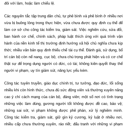
đôi với làm, hoặc làm chiếu lệ.
Các nguyên tắc tập trung dân chủ, tự phê bình và phê bình ở nhiều nơi
vừa bị buông lỏng trong thực hiện, vừa chưa được quy định cụ thể để
làm cơ sở cho công tác kiểm tra, giám sát. Việc nghiên cứu, sửa đổi,
ban hành cơ chế, chính sách, pháp luật thích ứng với quá trình vận
hành của nền kinh tế thị trường định hướng xã hội chủ nghĩa chưa kịp
thời; nhiều văn bản quy định thiếu chế tài cụ thể. Đánh giá, sử dụng, bố
trí cán bộ còn nể nang, cục bộ; chưa chú trọng phát hiện và có cơ chế
thật sự để trọng dụng người có đức, có tài; không kiên quyết thay thế
người vi phạm, uy tín giảm sút, năng lực yếu kém.
Công tác tuyên truyền, giáo dục chính trị, tư tưởng, đạo đức, lối sống
nhiều khi còn hình thức, chưa đủ sức động viên và thường xuyên nâng
cao ý chí cách mạng của cán bộ, đảng viên; một số nơi có tình trạng
những việc làm đúng, gương người tốt không được đề cao, bảo vệ;
những sai sót, vi phạm không được phê phán, xử lý nghiêm minh.
Công tác kiểm tra, giám sát, giữ gìn kỷ cương, kỷ luật ở nhiều nơi,
nhiều cấp chưa thường xuyên, ráo riết; đấu tranh với những vi phạm