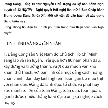
ương Đảng, Tổng Bí thư Nguyễn Phú Trọng đã ký ban hành Nghị
quyết số 12-NQ/TW – Nghị quyết Hội nghị lần thứ 4 Ban Chấp hành
Trung ương Đảng (khóa XI): Một số vấn đề cấp bách về xây dựng
Đảng hiện nay.
Cổng Thông tin điện tử Chính phủ trân trọng giới thiệu toàn văn Nghị
quyết:
I. TÌNH HÌNH VÀ NGUYÊN NHÂN
1. Đảng Cộng sản Việt
Nam
do Chủ tịch Hồ Chí Minh
sáng lập và rèn luyện. Trải qua hơn 80 năm phấn đấu,
xây dựng và trưởng thành, vượt qua muôn vàn khó
khăn, thử thách, với bản lĩnh của một đảng cách mạng
chân chính, dạn dày kinh nghiệm, luôn gắn bó máu thịt
với nhân dân, Đảng đã lãnh đạo, tổ chức và phát huy
sức mạnh to lớn của toàn Đảng, toàn dân, toàn quân,
giành được nhiều thắng lợi vĩ đại trong sự nghiệp cách
mạng.