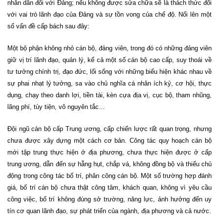
nhân dân đối với Đảng; nếu không được sửa chữa sẽ là thách thức đối
với vai trò lãnh đạo của Đảng và sự tồn vong của chế độ. Nổi lên một
số vấn đề cấp bách sau đây:
Một bộ phận không nhỏ cán bộ, đảng viên, trong đó có những đảng viên
giữ vị trí lãnh đạo, quản lý, kể cả một số cán bộ cao cấp, suy thoái về
tư tưởng chính trị, đạo đức, lối sống với những biểu hiện khác nhau về
sự phai nhạt lý tưởng, sa vào chủ nghĩa cá nhân ích kỷ, cơ hội, thực
dụng, chạy theo danh lợi, tiền tài, kèn cựa địa vị, cục bộ, tham nhũng,
lãng phí, tùy tiện, vô nguyên tắc…
Đội ngũ cán bộ cấp Trung ương, cấp chiến lược rất quan trọng, nhưng
chưa được xây dựng một cách cơ bản. Công tác quy hoạch cán bộ
mới tập trung thực hiện ở địa phương, chưa thực hiện được ở cấp
trung ương, dẫn đến sự hẫng hụt, chắp vá, không đồng bộ và thiếu chủ
động trong công tác bố trí, phân công cán bộ. Một số trường hợp đánh
giá, bố trí cán bộ chưa thật công tâm, khách quan, không vì yêu cầu
công việc, bố trí không đúng sở trường, năng lực, ảnh hưởng đến uy
tín cơ quan lãnh đạo, sự phát triển của ngành, địa phương và cả nước.