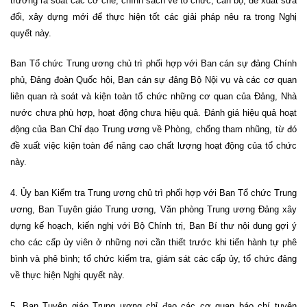
trương rà soát các cơ chế, chính sách về tổ chức, cán bộ, đề xuất sửa
đổi, xây dựng mới để thực hiện tốt các giải pháp nêu ra trong Nghị
quyết này.
Ban Tổ chức Trung ương chủ trì phối hợp với Ban cán sự đảng Chính
phủ, Đảng đoàn Quốc hội, Ban cán sự đảng Bộ Nội vụ và các cơ quan
liên quan rà soát và kiện toàn tổ chức những cơ quan của Đảng, Nhà
nước chưa phù hợp, hoạt động chưa hiệu quả. Đánh giá hiệu quả hoạt
động của Ban Chỉ đạo Trung ương về Phòng, chống tham nhũng, từ đó
đề xuất việc kiện toàn để nâng cao chất lượng hoạt động của tổ chức
này.
4. Ủy ban Kiểm tra Trung ương chủ trì phối hợp với Ban Tổ chức Trung
ương, Ban Tuyên giáo Trung ương, Văn phòng Trung ương Đảng xây
dựng kế hoạch, kiến nghị với Bộ Chính trị, Ban Bí thư nội dung gợi ý
cho các cấp ủy viên ở những nơi cần thiết trước khi tiến hành tự phê
bình và phê bình; tổ chức kiểm tra, giám sát các cấp ủy, tổ chức đảng
về thực hiện Nghị quyết này.
5. Ban Tuyên giáo Trung ương chỉ đạo các cơ quan báo chí tuyên