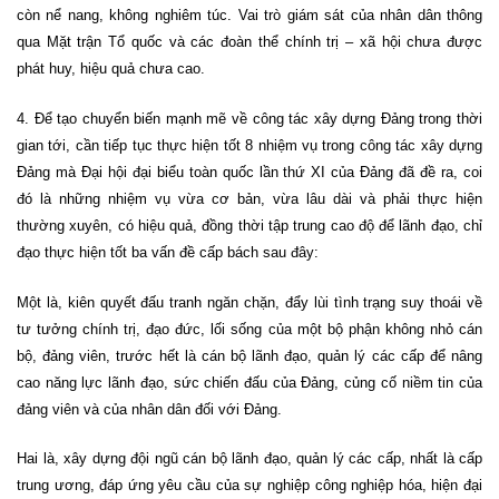
còn nể nang, không nghiêm túc. Vai trò giám sát của nhân dân thông
qua Mặt trận Tổ quốc và các đoàn thể chính trị – xã hội chưa được
phát huy, hiệu quả chưa cao.
4. Để tạo chuyển biến mạnh mẽ về công tác xây dựng Đảng trong thời
gian tới, cần tiếp tục thực hiện tốt 8 nhiệm vụ trong công tác xây dựng
Đảng mà Đại hội đại biểu toàn quốc lần thứ XI của Đảng đã đề ra, coi
đó là những nhiệm vụ vừa cơ bản, vừa lâu dài và phải thực hiện
thường xuyên, có hiệu quả, đồng thời tập trung cao độ để lãnh đạo, chỉ
đạo thực hiện tốt ba vấn đề cấp bách sau đây:
Một là, kiên quyết đấu tranh ngăn chặn, đẩy lùi tình trạng suy thoái về
tư tưởng chính trị, đạo đức, lối sống của một bộ phận không nhỏ cán
bộ, đảng viên, trước hết là cán bộ lãnh đạo, quản lý các cấp để nâng
cao năng lực lãnh đạo, sức chiến đấu của Đảng, củng cố niềm tin của
đảng viên và của nhân dân đối với Đảng.
Hai là, xây dựng đội ngũ cán bộ lãnh đạo, quản lý các cấp, nhất là cấp
trung ương, đáp ứng yêu cầu của sự nghiệp công nghiệp hóa, hiện đại