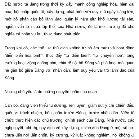
Đất nước ta đang trong thời kỳ đẩy mạnh công nghiệp hóa, hiện đại
hóa, hội nhập quốc tế, xây dựng, phát triển với quy mô ngày càng lớn,
một bộ phận cán bộ lãnh đạo, quản lý nắm giữ khối lượng tài sản,
nguồn vốn lớn của tập thể, của Nhà nước; đó là môi trường để chủ
nghĩa cá nhân vụ lợi, thực dụng phát triển.
Trong khi đó, các thế lực thù địch không từ bỏ âm mưu và hoạt động
“diễn biến hòa bình”, thúc đẩy “tự diễn biến”, “tự chuyển hóa”, tăng
cường hoạt động chống phá, chia rẽ nội bộ Đảng và phá hoại mối quan
hệ gắn bó giữa Đảng với nhân dân, làm suy yếu vai trò lãnh đạo của
Đảng.
Nhưng chủ yếu là do những nguyên nhân chủ quan:
Cán bộ, đảng viên thiếu tu dưỡng, rèn luyện, giảm sút ý chí chiến đấu,
quên đi trách nhiệm, bổn phận trước Đảng, trước nhân dân. Việc tổ
chức thực hiện các chủ trương, chính sách của Đảng, Nhà nước, các
nghị quyết, chỉ thị, quy định về xây dựng, chỉnh đốn Đảng ở một số nơi
chưa đến nơi đến chốn, kỷ cương, kỷ luật không nghiêm, nói không đi