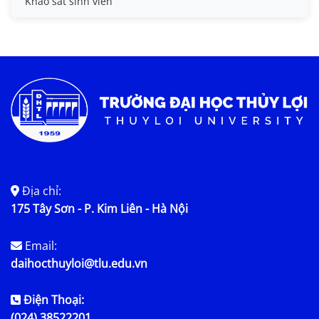
Khảo sát sinh viên
Trợ cấp xã hội
Việc làm
Địa chỉ:
175 Tây Sơn - P. Kim Liên - Hà Nội
Email:
daihocthuyloi@tlu.edu.vn
Điện Thoại:
(024) 38522201