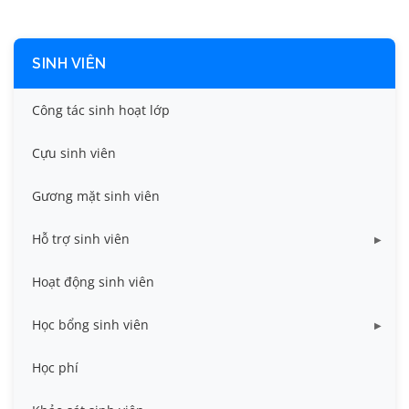
SINH VIÊN
Công tác sinh hoạt lớp
Cựu sinh viên
Gương mặt sinh viên
Hỗ trợ sinh viên
Miễn giảm học phí
Hoạt động sinh viên
Nhà ở
Học bổng sinh viên
Quy trình - Biểu mẫu
HB khuyến khích học tập
Học phí
Sổ tay sinh viên
HB Lê Văn Kiểm và gia đình