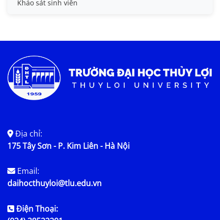
Khảo sát sinh viên
Trợ cấp xã hội
Việc làm
Địa chỉ:
175 Tây Sơn - P. Kim Liên - Hà Nội
Email:
daihocthuyloi@tlu.edu.vn
Điện Thoại: