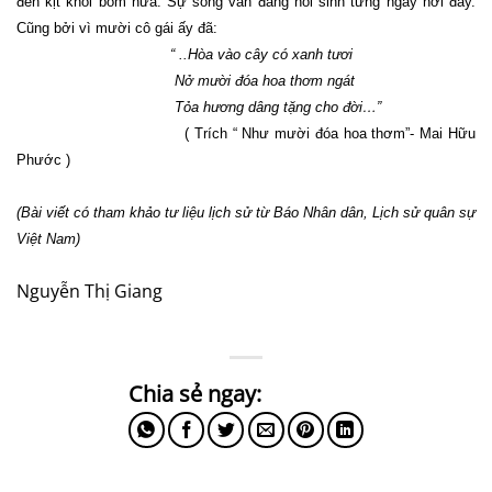
đen kịt khói bom nữa. Sự sống vẫn đang hồi sinh từng ngày nơi đây.
Cũng bởi vì mười cô gái ấy đã:
“ ..Hòa vào cây có xanh tươi
Nở mười đóa hoa thơm ngát
Tỏa hương dâng tặng cho đời…”
( Trích “ Như mười đóa hoa thơm”- Mai Hữu
Phước )
(Bài viết có tham khảo tư liệu lịch sử từ Báo Nhân dân, Lịch sử quân sự
Việt
Nam
)
Nguyễn Thị Giang