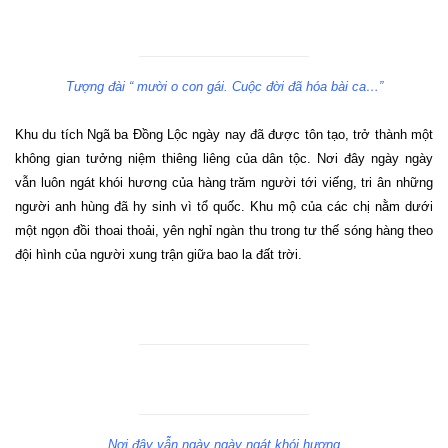
Tượng đài “ mười o con gái. Cuộc đời đã hóa bài ca…”
Khu du tích Ngã ba Đồng Lộc ngày nay đã được tôn tạo, trở thành một
không gian tưởng niệm thiêng liêng của dân tộc. Nơi đây ngày ngày
vẫn luôn ngát khói hương của hàng trăm người tới viếng, tri ân những
người anh hùng đã hy sinh vì tổ quốc. Khu mộ của các chị nằm dưới
một ngọn đồi thoai thoải, yên nghỉ ngàn thu trong tư thế sóng hàng theo
đội hình của người xung trận giữa bao la đất trời.
Nơi đây vẫn ngày ngày ngát khói hương