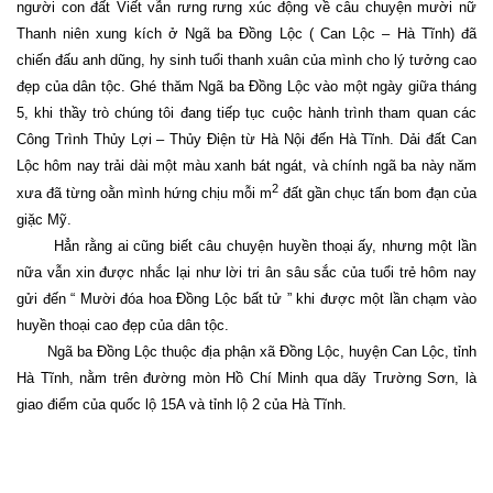
người con đất Viết vẫn rưng rưng xúc động về câu chuyện mười nữ
Thanh niên xung kích ở Ngã ba Đồng Lộc ( Can Lộc – Hà Tĩnh) đã
chiến đấu anh dũng, hy sinh tuổi thanh xuân của mình cho lý tưởng cao
đẹp của dân tộc. Ghé thăm Ngã ba Đồng Lộc vào một ngày giữa tháng
5, khi thầy trò chúng tôi đang tiếp tục cuộc hành trình tham quan các
Công Trình Thủy Lợi – Thủy Điện từ Hà Nội đến Hà Tĩnh. Dải đất Can
Lộc hôm nay trải dài một màu xanh bát ngát, và chính ngã ba này năm
2
xưa đã từng oằn mình hứng chịu mỗi m
đất gần chục tấn bom đạn của
giặc Mỹ.
Hẳn rằng ai cũng biết câu chuyện huyền thoại ấy, nhưng một lần
nữa vẫn xin được nhắc lại như lời tri ân sâu sắc của tuổi trẻ hôm nay
gửi đến “ Mười đóa hoa Đồng Lộc bất tử ” khi được một lần chạm vào
huyền thoại cao đẹp của dân tộc.
Ngã ba Đồng Lộc thuộc địa phận xã Đồng Lộc, huyện Can Lộc, tỉnh
Hà Tĩnh, nằm trên đường mòn Hồ Chí Minh qua dãy Trường Sơn, là
giao điểm của quốc lộ 15A và tỉnh lộ 2 của Hà Tĩnh.