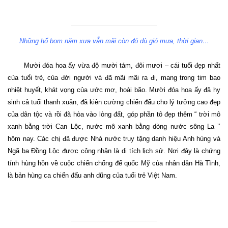
Những hố bom năm xưa vẫn mãi còn đó dù gió mưa, thời gian…
Mười đóa hoa ấy vừa độ mười tám, đôi mươi – cái tuổi đẹp nhất
của tuổi trẻ, của đời người và đã mãi mãi ra đi, mang trong tim bao
nhiệt huyết, khát vọng của ước mơ, hoài bão. Mười đóa hoa ấy đã hy
sinh cả tuổi thanh xuân, đã kiên cường chiến đấu cho lý tưởng cao đẹp
của dân tộc và rồi đã hòa vào lòng đất, góp phần tô đẹp thêm “ trời mô
xanh bằng trời Can Lộc, nước mô xanh bằng dòng nước sông La ’’
hôm nay. Các chị đã được Nhà nước truy tặng danh hiệu Anh hùng và
Ngã ba Đồng Lộc được công nhận là di tích lịch sử. Nơi đây là chứng
tính hùng hồn về cuộc chiến chống đế quốc Mỹ của nhân dân Hà Tĩnh,
là bản hùng ca chiến đấu anh dũng của tuổi trẻ Việt
Nam
.