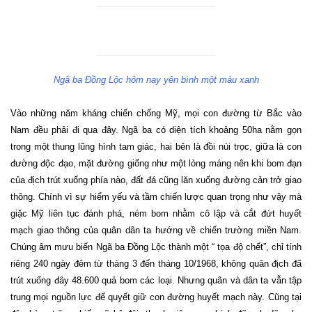
Ngã ba Đồng Lộc hôm nay yên bình một màu xanh
Vào những năm kháng chiến chống Mỹ, mọi con đường từ Bắc vào
Nam
đều phải đi qua đây. Ngã ba có diện tích khoảng 50ha nằm gọn
trong một thung lũng hình tam giác, hai bên là đồi núi trọc, giữa là con
đường độc đạo, mặt đường giống như một lòng máng nên khi bom đạn
của địch trút xuống phía nào, đất đá cũng lăn xuống đường cản trở giao
thông. Chính vì sự hiểm yếu và tầm chiến lược quan trọng như vậy mà
giặc Mỹ liên tục đánh phá, ném bom nhằm cô lập và cắt đứt huyết
mạch giao thông của quân dân ta hướng về chiến trường miền
Nam
.
Chúng âm mưu biến Ngã ba Đồng Lộc thành một “ tọa độ chết”, chỉ tính
riêng 240 ngày đêm từ tháng 3 đến tháng 10/1968, không quân địch đã
trút xuống đây 48.600 quả bom các loại. Nhưng quân và dân ta vẫn tập
trung mọi nguồn lực để quyết giữ con đường huyết mạch này. Cũng tại