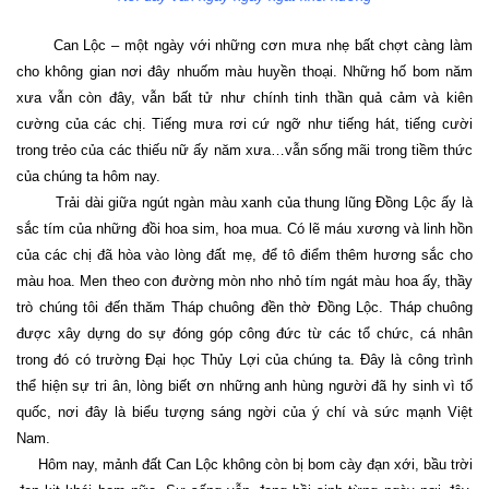
Can Lộc – một ngày với những cơn mưa nhẹ bất chợt càng làm
cho không gian nơi đây nhuốm màu huyền thoại. Những hố bom năm
xưa vẫn còn đây, vẫn bất tử như chính tinh thần quả cảm và kiên
cường của các chị. Tiếng mưa rơi cứ ngỡ như tiếng hát, tiếng cười
trong trẻo của các thiếu nữ ấy năm xưa…vẫn sống mãi trong tiềm thức
của chúng ta hôm nay.
Trải dài giữa ngút ngàn màu xanh của thung lũng Đồng Lộc ấy là
sắc tím của những đồi hoa sim, hoa mua. Có lẽ máu xương và linh hồn
của các chị đã hòa vào lòng đất mẹ, để tô điểm thêm hương sắc cho
màu hoa. Men theo con đường mòn nho nhỏ tím ngát màu hoa ấy, thầy
trò chúng tôi đến thăm Tháp chuông đền thờ Đồng Lộc. Tháp chuông
được xây dựng do sự đóng góp công đức từ các tổ chức, cá nhân
trong đó có trường Đại học Thủy Lợi của chúng ta. Đây là công trình
thể hiện sự tri ân, lòng biết ơn những anh hùng người đã hy sinh vì tổ
quốc, nơi đây là biểu tượng sáng ngời của ý chí và sức mạnh Việt
Nam
.
Hôm nay, mảnh đất Can Lộc không còn bị bom cày đạn xới, bầu trời