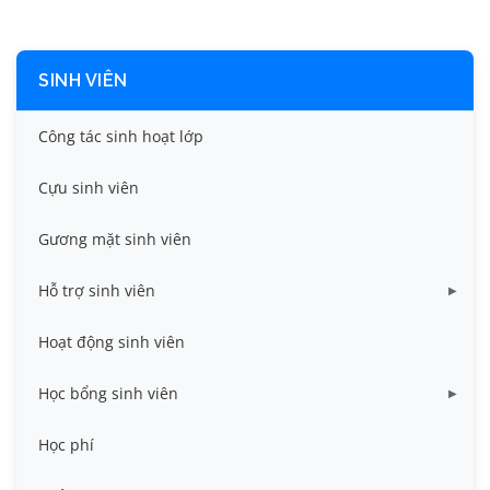
SINH VIÊN
Công tác sinh hoạt lớp
Cựu sinh viên
Gương mặt sinh viên
Hỗ trợ sinh viên
Miễn giảm học phí
Hoạt động sinh viên
Nhà ở
Học bổng sinh viên
Quy trình - Biểu mẫu
HB khuyến khích học tập
Học phí
Sổ tay sinh viên
HB Lê Văn Kiểm và gia đình