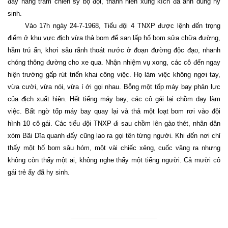
đây hàng trăm chiến sỹ bộ đội, thanh niên xung kích đã anh dũng hy
sinh.
Vào 17h ngày 24-7-1968, Tiểu đội 4 TNXP được lệnh đến trọng
điểm ở khu vực địch vừa thả bom để san lấp hố bom sửa chữa đường,
hầm trú ẩn, khơi sâu rãnh thoát nước ở đoạn đường độc đạo, nhanh
chóng thông đường cho xe qua. Nhận nhiệm vụ xong, các cô đến ngay
hiện trường gấp rút triển khai công việc. Họ làm việc không ngơi tay,
vừa cười, vừa nói, vừa í ới gọi nhau. Bỗng một tốp máy bay phản lực
của địch xuất hiện. Hết tiếng máy bay, các cô gái lại chồm dạy làm
việc. Bất ngờ tốp máy bay quay lại và thả một loạt bom rơi vào đội
hình 10 cô gái. Các tiểu đội TNXP đi sau chồm lên gào thét, nhân dân
xóm Bãi Dĩa quanh đấy cũng lao ra gọi tên từng người. Khi đến nơi chỉ
thấy một hố bom sâu hóm, một vài chiếc xẻng, cuốc văng ra nhưng
không còn thấy một ai, không nghe thấy một tiếng người. Cả mười cô
gái trẻ ấy đã hy sinh.