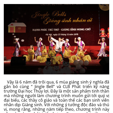
Vậy là 6 năm đã trôi qua, 6 mùa giáng sinh ý nghĩa đã
gắn bó cùng “ Jingle Bell” và CLB Phát triển kỹ năng
trường Đại học Thủy lợi. Đây là một sản phẩm tinh thần
mà những người làm chương trình muốn gửi tới quý vị
đại biểu, các thầy cô giáo và toàn thể các bạn sinh viên
nhân dịp Giáng sinh. Với những ý tưởng độc đáo và thú
vị, mong rằng, những năm tiếp theo, chương trình này