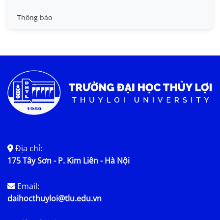
Tin đào tạo
Thông báo
Tin KHCN và HTQT
Tin tức chung
Địa chỉ:
175 Tây Sơn - P. Kim Liên - Hà Nội
Email:
daihocthuyloi@tlu.edu.vn