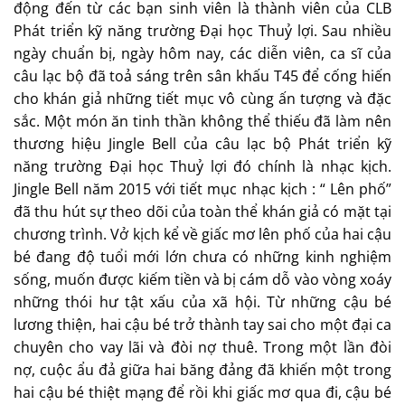
động đến từ các bạn sinh viên là thành viên của CLB
Phát triển kỹ năng trường Đại học Thuỷ lợi. Sau nhiều
ngày chuẩn bị, ngày hôm nay, các diễn viên, ca sĩ của
câu lạc bộ đã toả sáng trên sân khấu T45 để cống hiến
cho khán giả những tiết mục vô cùng ấn tượng và đặc
sắc. Một món ăn tinh thần không thể thiếu đã làm nên
thương hiệu Jingle Bell của câu lạc bộ Phát triển kỹ
năng trường Đại học Thuỷ lợi đó chính là nhạc kịch.
Jingle Bell năm 2015 với tiết mục nhạc kịch : “ Lên phố”
đã thu hút sự theo dõi của toàn thể khán giả có mặt tại
chương trình. Vở kịch kể về giấc mơ lên phố của hai cậu
bé đang độ tuổi mới lớn chưa có những kinh nghiệm
sống, muốn được kiếm tiền và bị cám dỗ vào vòng xoáy
những thói hư tật xấu của xã hội. Từ những cậu bé
lương thiện, hai cậu bé trở thành tay sai cho một đại ca
chuyên cho vay lãi và đòi nợ thuê. Trong một lần đòi
nợ, cuộc ẩu đả giữa hai băng đảng đã khiến một trong
hai cậu bé thiệt mạng để rồi khi giấc mơ qua đi, cậu bé