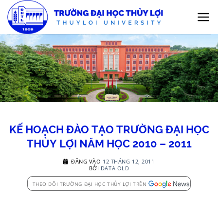
Bỏ
qua
nội
dung
KẾ HOẠCH ĐÀO TẠO TRƯỜNG ĐẠI HỌC
THỦY LỢI NĂM HỌC 2010 – 2011
ĐĂNG VÀO
12 THÁNG 12, 2011
BỞI
DATA OLD
THEO DÕI TRƯỜNG ĐẠI HỌC THỦY LỢI TRÊN