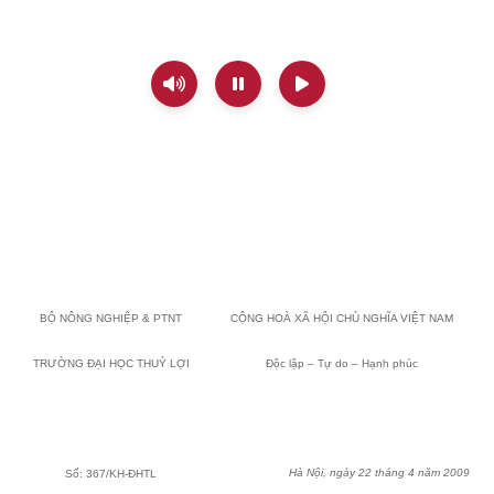
BỘ NÔNG NGHIỆP & PTNT
CỘNG HOÀ XÃ HỘI CHỦ NGHĨA VIỆT
NAM
TRƯỜNG ĐẠI HỌC THUỶ LỢI
Độc lập – Tự do – Hạnh phúc
Hà Nội, ngày 22 tháng 4 năm 2009
Số: 367/KH-ĐHTL