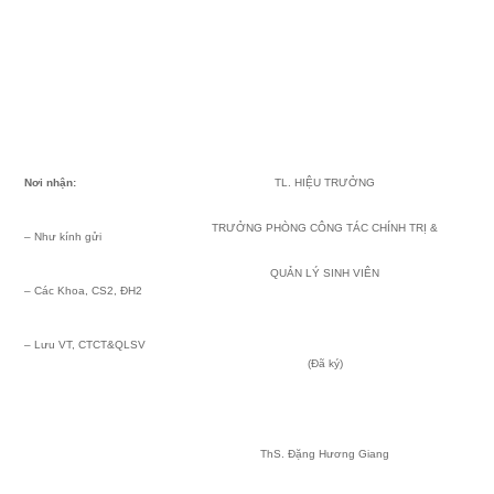
Nơi nhận:
TL. HIỆU TRƯỞNG
TRƯỞNG PHÒNG CÔNG TÁC CHÍNH TRỊ &
– Như kính gửi
QUẢN LÝ SINH VIÊN
– Các Khoa, CS2, ĐH2
– Lưu VT, CTCT&QLSV
(Đã ký)
ThS. Đặng Hương Giang