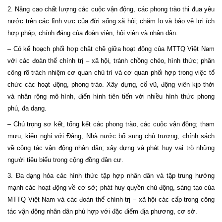
2. Nâng cao chất lượng các cuộc vận động, các phong trào thi đua yêu
nước trên các lĩnh vực của đời sống xã hội; chăm lo và bảo vệ lợi ích
hợp pháp, chính đáng của đoàn viên, hội viên và nhân dân.
– Có kế hoạch phối hợp chặt chẽ giữa hoạt động của MTTQ Việt Nam
với các đoàn thể chính trị – xã hội, tránh chồng chéo, hình thức; phân
công rõ trách nhiệm cơ quan chủ trì và cơ quan phối hợp trong việc tổ
chức các hoạt động, phong trào. Xây dựng, cổ vũ, động viên kịp thời
và nhân rộng mô hình, điển hình tiên tiến với nhiều hình thức phong
phú, đa dạng.
– Chú trọng sơ kết, tổng kết các phong trào, các cuộc vận động; tham
mưu, kiến nghị với Đảng, Nhà nước bổ sung chủ trương, chính sách
về công tác vận động nhân dân; xây dựng và phát huy vai trò những
người tiêu biểu trong cộng đồng dân cư.
3. Đa dạng hóa các hình thức tập hợp nhân dân và tập trung hướng
mạnh các hoạt động về cơ sở; phát huy quyền chủ động, sáng tạo của
MTTQ Việt
Nam
và các đoàn thể chính trị – xã hội các cấp trong công
tác vận động nhân dân phù hợp với đặc điểm địa phương, cơ sở.