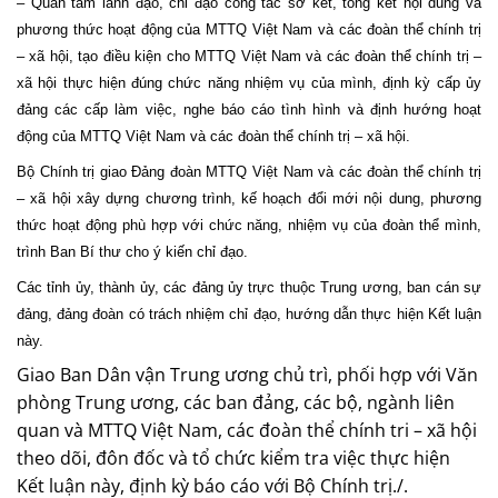
– Quan tâm lãnh đạo, chỉ đạo công tác sơ kết, tổng kết nội dung và
phương thức hoạt động của MTTQ Việt Nam và các đoàn thể chính trị
– xã hội, tạo điều kiện cho MTTQ Việt Nam và các đoàn thể chính trị –
xã hội thực hiện đúng chức năng nhiệm vụ của mình, định kỳ cấp ủy
đảng các cấp làm việc, nghe báo cáo tình hình và định hướng hoạt
động của MTTQ Việt Nam và các đoàn thể chính trị – xã hội.
Bộ Chính trị giao Đảng đoàn MTTQ Việt Nam và các đoàn thể chính trị
– xã hội xây dựng chương trình, kế hoạch đổi mới nội dung, phương
thức hoạt động phù hợp với chức năng, nhiệm vụ của đoàn thể mình,
trình Ban Bí thư cho ý kiến chỉ đạo.
Các tỉnh ủy, thành ủy, các đảng ủy trực thuộc Trung ương, ban cán sự
đảng, đảng đoàn có trách nhiệm chỉ đạo, hướng dẫn thực hiện Kết luận
này.
Giao Ban Dân vận Trung ương chủ trì, phối hợp với Văn
phòng Trung ương, các ban đảng, các bộ, ngành liên
quan và MTTQ Việt Nam, các đoàn thể chính tri – xã hội
theo dõi, đôn đốc và tổ chức kiểm tra việc thực hiện
Kết luận này, định kỳ báo cáo với Bộ Chính trị./.