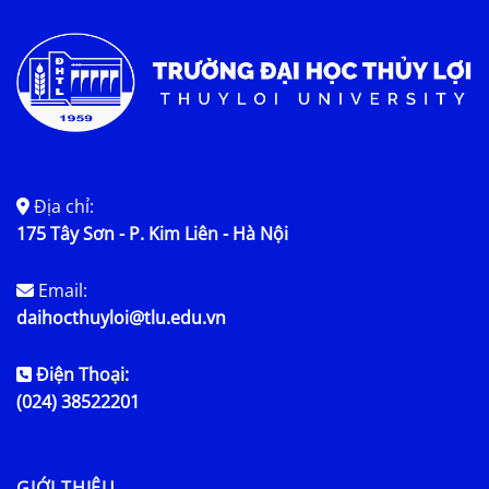
Tin tức chung
Địa chỉ:
175 Tây Sơn - P. Kim Liên - Hà Nội
Email:
daihocthuyloi@tlu.edu.vn
Điện Thoại:
(024) 38522201
GIỚI THIỆU