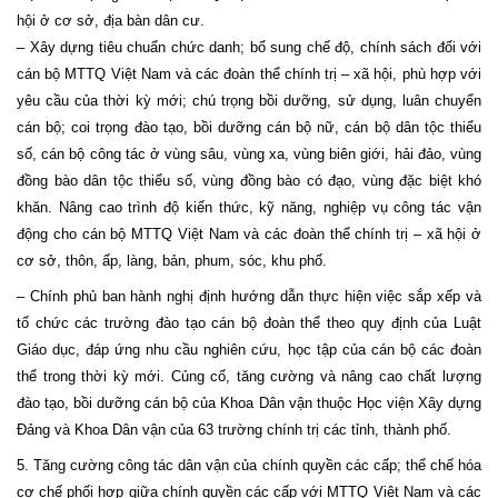
hội ở cơ sở, địa bàn dân cư.
– Xây dựng tiêu chuẩn chức danh; bổ sung chế độ, chính sách đối với
cán bộ MTTQ Việt Nam và các đoàn thể chính trị – xã hội, phù hợp với
yêu cầu của thời kỳ mới; chú trọng bồi dưỡng, sử dụng, luân chuyển
cán bộ; coi trọng đào tạo, bồi dưỡng cán bộ nữ, cán bộ dân tộc thiểu
số, cán bộ công tác ở vùng sâu, vùng xa, vùng biên giới, hải đảo, vùng
đồng bào dân tộc thiểu số, vùng đồng bào có đạo, vùng đặc biệt khó
khăn. Nâng cao trình độ kiến thức, kỹ năng, nghiệp vụ công tác vận
động cho cán bộ MTTQ Việt Nam và các đoàn thể chính trị – xã hội ở
cơ sở, thôn, ấp, làng, bản, phum, sóc, khu phố.
– Chính phủ ban hành nghị định hướng dẫn thực hiện việc sắp xếp và
tổ chức các trường đào tạo cán bộ đoàn thể theo quy định của Luật
Giáo dục, đáp ứng nhu cầu nghiên cứu, học tập của cán bộ các đoàn
thể trong thời kỳ mới. Củng cố, tăng cường và nâng cao chất lượng
đào tạo, bồi dưỡng cán bộ của Khoa Dân vận thuộc Học viện Xây dựng
Đảng và Khoa Dân vận của 63 trường chính trị các tỉnh, thành phố.
5. Tăng cường công tác dân vận của chính quyền các cấp; thể chế hóa
cơ chế phối hợp giữa chính quyền các cấp với MTTQ Việt
Nam
và các