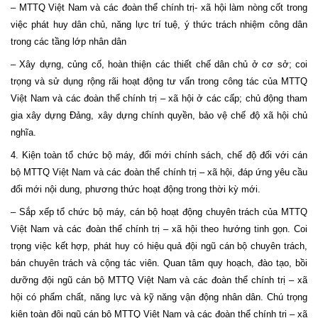
– MTTQ Việt Nam và các đoàn thể chính trị- xã hội làm nòng cốt trong
việc phát huy dân chủ, năng lực trí tuệ, ý thức trách nhiệm công dân
trong các tầng lớp nhân dân
– Xây dựng, củng cố, hoàn thiện các thiết chế dân chủ ở cơ sở; coi
trọng và sử dụng rộng rãi hoạt động tư vấn trong công tác của MTTQ
Việt Nam và các đoàn thể chính trị – xã hội ở các cấp; chủ động tham
gia xây dựng Đảng, xây dựng chính quyền, bảo vệ chế độ xã hội chủ
nghĩa.
4. Kiện toàn tổ chức bộ máy, đổi mới chính sách, chế độ đối với cán
bộ MTTQ Việt Nam và các đoàn thể chính trị – xã hội, đáp ứng yêu cầu
đổi mới nội dung, phương thức hoạt động trong thời kỳ mới.
– Sắp xếp tổ chức bộ máy, cán bộ hoạt động chuyên trách của MTTQ
Việt
Nam
và các đoàn thể chính trị – xã hội theo hướng tinh gọn. Coi
trọng việc kết hợp, phát huy có hiệu quả đội ngũ cán bộ chuyên trách,
bán chuyên trách và cộng tác viên. Quan tâm quy hoạch, đào tạo, bồi
dưỡng đội ngũ cán bộ MTTQ Việt Nam và các đoàn thể chính trị – xã
hội có phẩm chất, năng lực và kỹ năng vận động nhân dân. Chú trọng
kiện toàn đội ngũ cán bộ MTTQ Việt
Nam
và các đoàn thể chính trị – xã