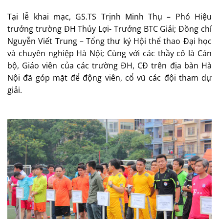
Tại lễ khai mạc, GS.TS Trịnh Minh Thụ – Phó Hiệu
trưởng trường ĐH Thủy Lợi- Trưởng BTC Giải; Đồng chí
Nguyễn Viết Trung – Tổng thư ký Hội thể thao Đại học
và chuyên nghiệp Hà Nội; Cùng với các thầy cô là Cán
bộ, Giáo viên của các trường ĐH, CĐ trên địa bàn Hà
Nội đã góp mặt để động viên, cổ vũ các đội tham dự
giải.