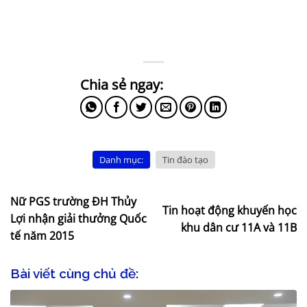
Danh mục:
Tin đào tạo
Nữ PGS trường ĐH Thủy
Tin hoạt động khuyến học
Lợi nhận giải thưởng Quốc
khu dân cư 11A và 11B
tế năm 2015
Bài viết cùng chủ đề: