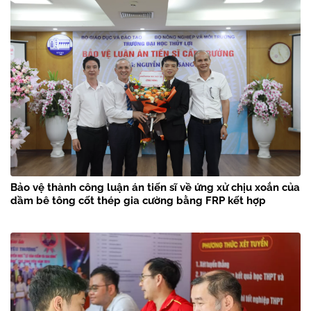
Bảo vệ thành công luận án tiến sĩ về ứng xử chịu xoắn của
dầm bê tông cốt thép gia cường bằng FRP kết hợp