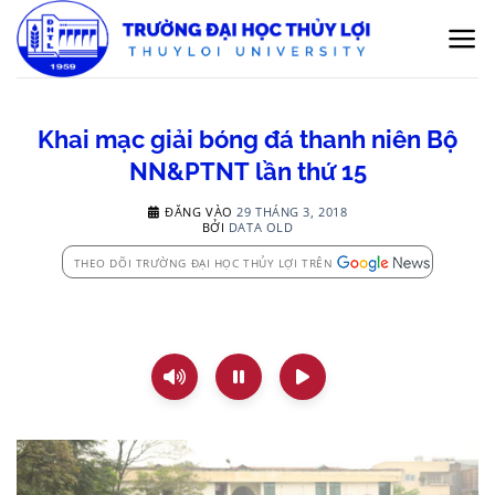
Bỏ
qua
nội
dung
Khai mạc giải bóng đá thanh niên Bộ
NN&PTNT lần thứ 15
ĐĂNG VÀO
29 THÁNG 3, 2018
BỞI
DATA OLD
THEO DÕI TRƯỜNG ĐẠI HỌC THỦY LỢI TRÊN