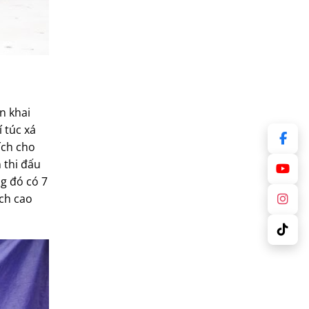
n khai
 túc xá
ích cho
 thi đấu
g đó có 7
ích cao