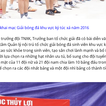
ễ khai mạc Giải bóng đá khu vực ký túc xá năm 2016
 trưởng đội TNXK, Trưởng ban tổ chức giải đã có bài diễn vă
âm Quản lý nội trú tổ chức giải bóng đá sinh viên khu vực kí
o sức khỏe trong sinh viên, tạo sân chơi lành mạnh và bổ 
ời lựa chọn ra những hạt nhân ưu tú, bổ sung cho đội tuyển
 mặt của 11 đội nữ và 21 đội nam chia làm 10 bảng đấu tron
ể chọn ra các đội nhất bảng và một đội nhì bảng có thành t