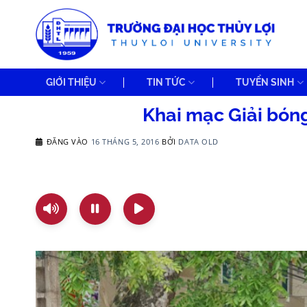
Bỏ
qua
nội
dung
GIỚI THIỆU
TIN TỨC
TUYỂN SINH
Khai mạc Giải bón
ĐĂNG VÀO
16 THÁNG 5, 2016
BỞI
DATA OLD