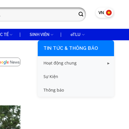
VN
EN
C TẾ
SINH VIÊN
eTLU
TIN TỨC & THÔNG BÁO
Hoạt động chung
Tin công tác sinh viên
Sự Kiện
Tin đào tạo
Thông báo
Tin KHCN và HTQT
Tin tức chung