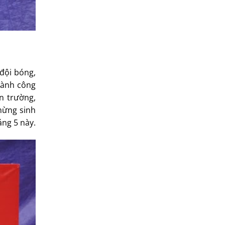
đội bóng,
thành công
n trường,
mừng sinh
áng 5 này.