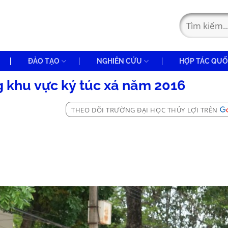
ĐÀO TẠO
NGHIÊN CỨU
HỢP TÁC QUỐ
g khu vực ký túc xá năm 2016
THEO DÕI TRƯỜNG ĐẠI HỌC THỦY LỢI TRÊN