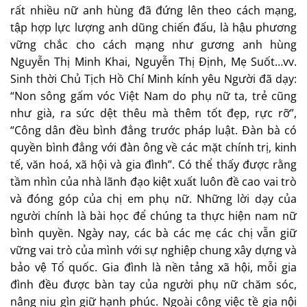
rất nhiều nữ anh hùng đã đứng lên theo cách mạng,
tập hợp lực lượng anh dũng chiến đấu, là hậu phương
vững chắc cho cách mạng như gương anh hùng
Nguyễn Thị Minh Khai, Nguyễn Thị Định, Mẹ Suốt…vv.
Sinh thời Chủ Tịch Hồ Chí Minh kính yêu Người đã dạy:
“Non sông gấm vóc Việt Nam do phụ nữ ta, trẻ cũng
như già, ra sức dệt thêu mà thêm tốt đẹp, rực rỡ”,
“Công dân đều bình đẳng trước pháp luật. Đàn bà có
quyền bình đẳng với đàn ông về các mặt chính trị, kinh
tế, văn hoá, xã hội và gia đình”. Có thể thấy được rằng
tầm nhìn của nhà lãnh đạo kiệt xuất luôn đề cao vai trò
và đóng góp của chị em phụ nữ. Những lời dạy của
người chính là bài học để chúng ta thực hiện nam nữ
bình quyền. Ngày nay, các bà các mẹ các chị vẫn giữ
vững vai trò của mình với sự nghiệp chung xây dựng và
bảo vệ Tổ quốc. Gia đình là nền tảng xã hội, mỗi gia
đình đều được bàn tay của người phụ nữ chăm sóc,
nâng niu gìn giữ hạnh phúc. Ngoài công việc tề gia nội