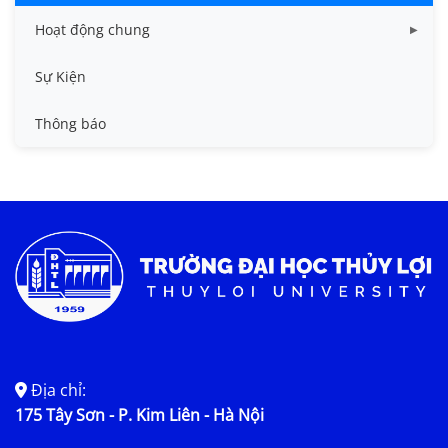
Hoạt động chung
Tin công tác sinh viên
Sự Kiện
Tin đào tạo
Thông báo
Tin KHCN và HTQT
Tin tức chung
Địa chỉ:
175 Tây Sơn - P. Kim Liên - Hà Nội