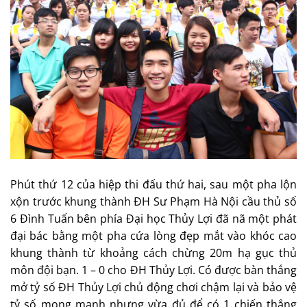
Phút thứ 12 của hiệp thi đấu thứ hai, sau một pha lộn
xộn trước khung thành ĐH Sư Phạm Hà Nội cầu thủ số
6 Đình Tuấn bên phía Đại học Thủy Lợi đã nã một phát
đại bác bằng một pha cứa lòng đẹp mắt vào khóc cao
khung thành từ khoảng cách chừng 20m hạ gục thủ
môn đội bạn. 1 – 0 cho ĐH Thủy Lợi. Có được bàn thắng
mở tỷ số ĐH Thủy Lợi chủ động chơi chậm lại và bảo vệ
tỷ số mong manh nhưng vừa đủ để có 1 chiến thắng