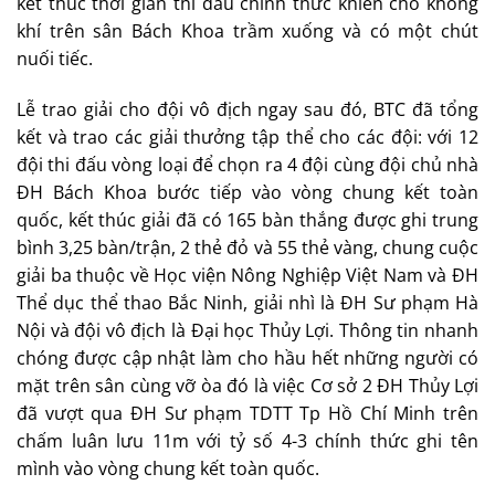
kết thúc thời gian thi đấu chính thức khiến cho không
khí trên sân Bách Khoa trầm xuống và có một chút
nuối tiếc.
Lễ trao giải cho đội vô địch ngay sau đó, BTC đã tổng
kết và trao các giải thưởng tập thể cho các đội: với 12
đội thi đấu vòng loại để chọn ra 4 đội cùng đội chủ nhà
ĐH Bách Khoa bước tiếp vào vòng chung kết toàn
quốc, kết thúc giải đã có 165 bàn thắng được ghi trung
bình 3,25 bàn/trận, 2 thẻ đỏ và 55 thẻ vàng, chung cuộc
giải ba thuộc về Học viện Nông Nghiệp Việt Nam và ĐH
Thể dục thể thao Bắc Ninh, giải nhì là ĐH Sư phạm Hà
Nội và đội vô địch là Đại học Thủy Lợi. Thông tin nhanh
chóng được cập nhật làm cho hầu hết những người có
mặt trên sân cùng vỡ òa đó là việc Cơ sở 2 ĐH Thủy Lợi
đã vượt qua ĐH Sư phạm TDTT Tp Hồ Chí Minh trên
chấm luân lưu 11m với tỷ số 4-3 chính thức ghi tên
mình vào vòng chung kết toàn quốc.