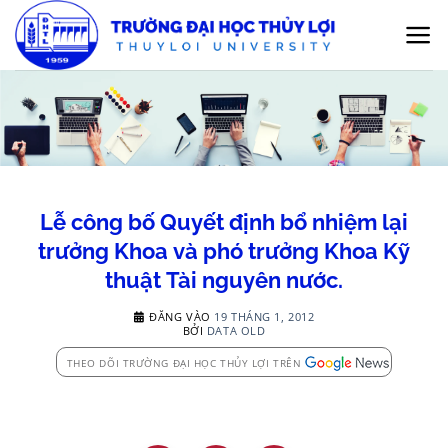
Bỏ
qua
nội
dung
Lễ công bố Quyết định bổ nhiệm lại
trưởng Khoa và phó trưởng Khoa Kỹ
thuật Tài nguyên nước.
ĐĂNG VÀO
19 THÁNG 1, 2012
BỞI
DATA OLD
THEO DÕI TRƯỜNG ĐẠI HỌC THỦY LỢI TRÊN