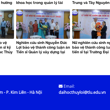
u hướng
khoa học trong quản lý tài
Trung và Tây Nguyên
nguyên nước bền vững
o vệ
Nghiên cứu sinh Nguyễn Đức
Nữ nghiên cứu sinh n
n sĩ kỹ
Lợi bảo vệ thành công luận án
bảo vệ thành công l
ọc Thủy
Tiến sĩ Quản lý xây dựng tại
tiến sĩ tại Trường Đạ
Trường Đại học Thủy lợi
lợi
Email:
n - P. Kim Liên - Hà Nội
daihocthuyloi@tlu.edu.vn