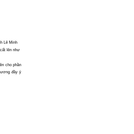
nh Lê Minh
cất lên như
iên cho phần
thương đầy ý