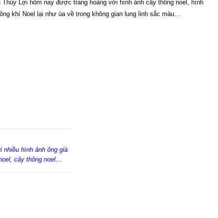
n Thủy Lợi hôm nay được trang hoàng với hình ảnh cây thông noel, hình
ông khí Noel lại như ùa về trong không gian lung linh sắc màu…
i nhiều hình ảnh ông già
noel, cây thông noel…