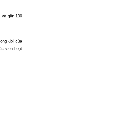
, và gần 100
mong đợi của
ác viên hoạt