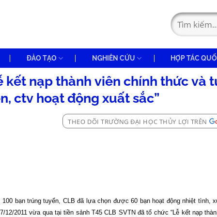
ĐÀO TẠO
NGHIÊN CỨU
HỢP TÁC QUỐ
ễ kết nạp thành viên chính thức và 
n, ctv hoạt động xuất sắc”
THEO DÕI TRƯỜNG ĐẠI HỌC THỦY LỢI TRÊN
100 bạn trúng tuyển, CLB đã lựa chọn được 60 bạn hoạt động nhiệt tình, x
7/12/2011 vừa qua tại tiền sảnh T45 CLB SVTN đã tổ chức “Lễ kết nạp thàn