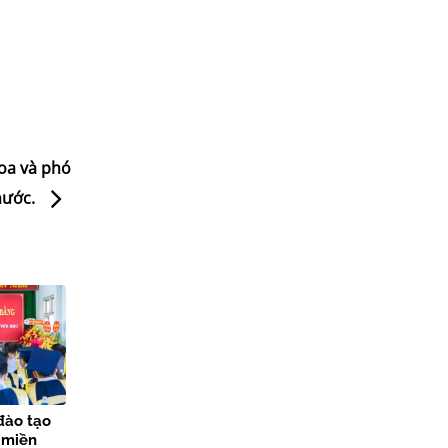
oa và phó
nước.
đào tạo
 miền