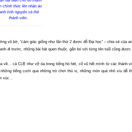
ạn đại diện cho 60 thành
n chính thức lên nhận áo
anh tình nguyện và thẻ
thành viên
.
ớng vô bờ, “cảm giác giống như lần thứ 2 được đỗ Đại học” – chia sẻ của a
h đi trước, những bài hát quen thuộc, gắn bó với từng tên tuổi cũng được 
ùa về… cả CLB như vỡ òa trong tiếng hò hét, cổ vũ hết mình từ các thành v
những tiếng cười qua những trò chơi thú vị, những món quà nhỏ xíu dễ 
ảm xúc…