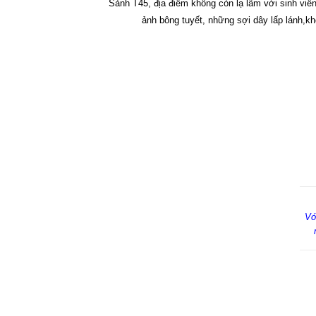
Sảnh T45, địa điểm không còn lạ lẫm với sinh viê
ảnh bông tuyết, những sợi dây lấp lánh,kh
Vớ