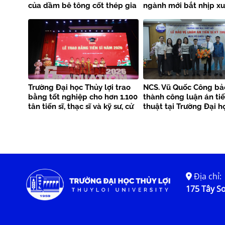
của dầm bê tông cốt thép gia
ngành mới bắt nhịp x
cường bằng FRP kết hợp
công nghệ
Trường Đại học Thủy lợi trao
NCS. Vũ Quốc Công bả
bằng tốt nghiệp cho hơn 1.100
thành công luận án tiế
tân tiến sĩ, thạc sĩ và kỹ sư, cử
thuật tại Trường Đại h
nhân
lợi
Địa chỉ:
175 Tây Sơ