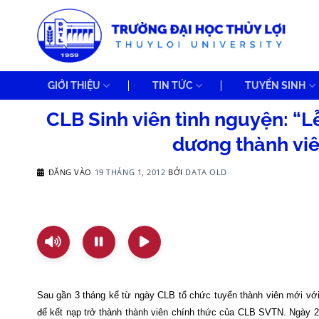
Bỏ
qua
nội
dung
GIỚI THIỆU
TIN TỨC
TUYỂN SINH
CLB Sinh viên tình nguyện: “L
dương thành viê
ĐĂNG VÀO
19 THÁNG 1, 2012
BỞI
DATA OLD
Sau gần 3 tháng kể từ ngày CLB tổ chức tuyển thành viên mới với 
để kết nạp trở thành thành viên chính thức của CLB SVTN. Ngày 2