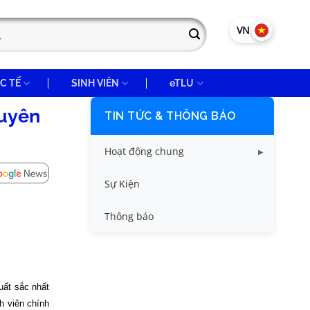
VN
EN
C TẾ
SINH VIÊN
eTLU
tuyên
TIN TỨC & THÔNG BÁO
Hoạt động chung
Tin công tác sinh viên
Sự Kiện
Tin đào tạo
Thông báo
Tin KHCN và HTQT
Tin tức chung
uất sắc nhất
h viên chính