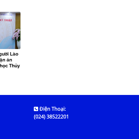
gười Lào
uận án
i học Thủy
Điện Thoại:
(024) 38522201