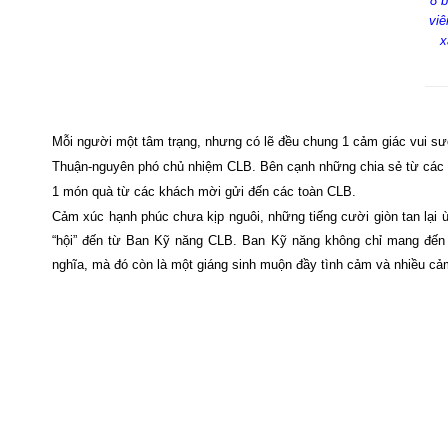
8 b
viê
x
Mỗi người một tâm trạng, nhưng có lẽ đều chung 1 cảm giác vui sư
Thuận-nguyên phó chủ nhiệm CLB. Bên cạnh những chia sẻ từ các an
1 món quà từ các khách mời gửi đến các toàn CLB.
Cảm xúc hạnh phúc chưa kịp nguôi, những tiếng cười giòn tan lại 
“hội” đến từ Ban Kỹ năng CLB. Ban Kỹ năng không chỉ mang đến 
nghĩa, mà đó còn là một giáng sinh muộn đầy tình cảm và nhiều c