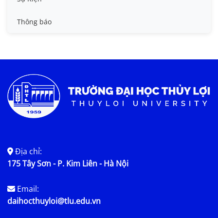
Tin đào tạo
Thông báo
Tin KHCN và HTQT
Tin tức chung
Địa chỉ:
175 Tây Sơn - P. Kim Liên - Hà Nội
Email:
daihocthuyloi@tlu.edu.vn