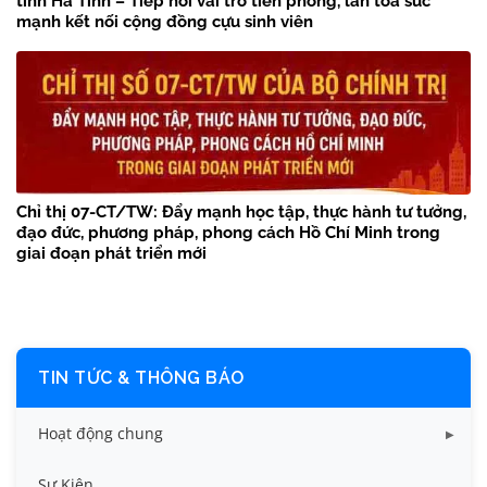
tỉnh Hà Tĩnh – Tiếp nối vai trò tiên phong, lan tỏa sức
mạnh kết nối cộng đồng cựu sinh viên
Chỉ thị 07-CT/TW: Đẩy mạnh học tập, thực hành tư tưởng,
đạo đức, phương pháp, phong cách Hồ Chí Minh trong
giai đoạn phát triển mới
TIN TỨC & THÔNG BÁO
Hoạt động chung
Tin công tác sinh viên
Sự Kiện