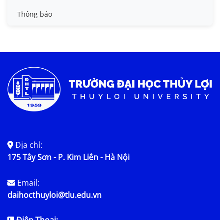
Tin đào tạo
Thông báo
Tin KHCN và HTQT
Tin tức chung
Địa chỉ:
175 Tây Sơn - P. Kim Liên - Hà Nội
Email:
daihocthuyloi@tlu.edu.vn