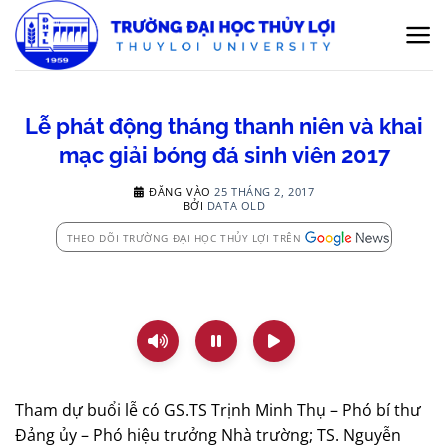
Bỏ
qua
nội
dung
Lễ phát động tháng thanh niên và khai
mạc giải bóng đá sinh viên 2017
ĐĂNG VÀO
25 THÁNG 2, 2017
BỞI
DATA OLD
THEO DÕI TRƯỜNG ĐẠI HỌC THỦY LỢI TRÊN
Tham dự buổi lễ có GS.TS Trịnh Minh Thụ – Phó bí thư
Đảng ủy – Phó hiệu trưởng Nhà trường; TS. Nguyễn