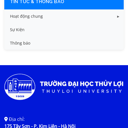
TIN TỨC & THÔNG BÁO
Hoạt động chung
Tin công tác sinh viên
Sự Kiện
Tin đào tạo
Thông báo
Tin KHCN và HTQT
Tin tức chung
Địa chỉ:
175 Tây Sơn - P. Kim Liên - Hà Nội