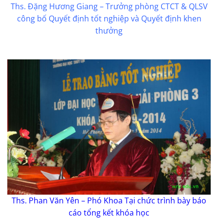
Ths. Đặng Hương Giang – Trưởng phòng CTCT & QLSV
công bố Quyết định tốt nghiệp và Quyết định khen
thưởng
Ths. Phan Văn Yên – Phó Khoa Tại chức trình bày báo
cáo tổng kết khóa học