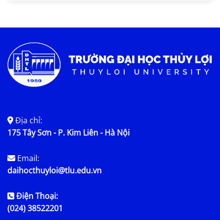
Tin KHCN và HTQT
Tin tức chung
Địa chỉ:
175 Tây Sơn - P. Kim Liên - Hà Nội
Email:
daihocthuyloi@tlu.edu.vn
Điện Thoại:
(024) 38522201