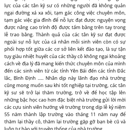
lực của các tân kỹ sư có những người đã không quản
ngại đường xá xa xôi, tạm gác công việc chuyên môn,
tạm gác việc gia đình để nỗ lực đạt được nguyện vọng
được nâng cao trình độ được tấm bằng trên tay trong
lễ trao bằng. Thành quả của các tân kỹ sư đạt được
ngoài sự nỗ lực của cá nhân mỗi sinh viên còn có sự
phối hợp tốt giữa các cơ sở liên kết đào tạo, là sự tận
tụy giàu nhiệt huyết của các thầy cô không ngại khoảng
cách về địa lý đã mang kiến thức chuyên môn của mình
đến các sinh viên từ các tỉnh Yên Bái đến các tỉnh Đắc
lắc, Bình Định ….. Nhân dịp này lãnh đạo nhà trường
cũng mong muốn sau khi tốt nghiệp tại trường, các tân
kỹ sư sẽ trở lại thăm trường, trở về để học tập lên
những bậc học cao hơn đặc biệt nhà trường gửi lời mời
các cựu sinh viên hướng về trường trong dịp lễ kỷ niệm
55 năm thành lập trường vào tháng 11 năm nay để
thăm lại thầy cô, thăm lại trường gặp gỡ bạn bè cũ và
luôn tự hào với truyền thống của nhà trường.