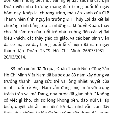
đón xem những tiết mục văn nghệ đặc sắc mà các bạn
Đoàn viên nhà trường mang đến trong buổi lễ ngày
hôm nay. Khép lại chương trình, màu áo xanh của CLB
Thanh niên tình nguyện trường ĐH Thủy Lợi đã kết lại
chương trình bằng tốp ca những ca khúc về Đoàn, thay
cho lời cảm ơn của tuổi trẻ nhà trường đến các vị đại
biểu khách, các thầy giáo cô giáo, và các bạn sinh viên
đã có mặt về đây trong buổi lễ kỉ niệm 83 năm ngày
thành lập Đoàn TNCS Hồ Chí Minh 26/03/1931 –
26/03/2014.
83 mùa xuân đã đi qua, Đoàn Thanh Niên Cộng Sản
Hồ Chí Minh Việt Nam đã bước qua 83 năm xây dựng và
trưởng thành. Bằng sức trẻ và lòng nhiệt huyết của
mình, tuổi trẻ Việt Nam vẫn đang miệt mài với trọng
trách trên vai mà Đảng, nhà nước đã giao phó. “ Không
có việc gì khó, chỉ sợ lòng không bền, đào núi và lấp
biển, quyết chí ắt làm nên” lời Bác như vẫn còn đây
thúc giục chúng ta lên đường cùng xây dựng đất nước