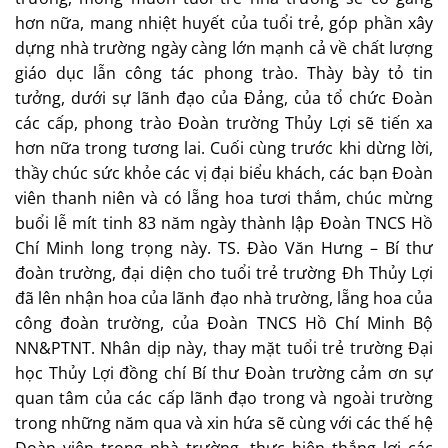
hơn nữa, mang nhiệt huyết của tuổi trẻ, góp phần xây
dựng nhà trường ngày càng lớn mạnh cả về chất lượng
giáo dục lẫn công tác phong trào. Thày bày tỏ tin
tưởng, dưới sự lãnh đạo của Đảng, của tổ chức Đoàn
các cấp, phong trào Đoàn trường Thủy Lợi sẽ tiến xa
hơn nữa trong tương lai. Cuối cùng trước khi dừng lời,
thầy chúc sức khỏe các vị đại biểu khách, các bạn Đoàn
viên thanh niên và có lẵng hoa tươi thắm, chúc mừng
buổi lễ mít tinh 83 năm ngày thành lập Đoàn TNCS Hồ
Chí Minh long trọng này. TS. Đào Văn Hưng – Bí thư
đoàn trường, đại diện cho tuổi trẻ trường Đh Thủy Lợi
đã lên nhận hoa của lãnh đạo nhà trường, lẵng hoa của
công đoàn trường, của Đoàn TNCS Hồ Chí Minh Bộ
NN&PTNT. Nhân dịp này, thay mặt tuổi trẻ trường Đại
học Thủy Lợi đồng chí Bí thư Đoàn trường cảm ơn sự
quan tâm của các cấp lãnh đạo trong và ngoài trường
trong những năm qua và xin hứa sẽ cùng với các thế hệ
Đoàn viên trong nhà trường, thực hiện thắng lợi các