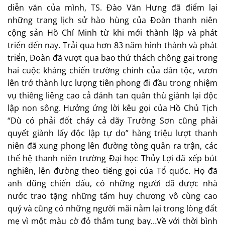
diễn văn của mình, TS. Đào Văn Hưng đã điểm lại
những trang lịch sử hào hùng của Đoàn thanh niên
cộng sản Hồ Chí Minh từ khi mới thành lập và phát
triển đến nay. Trải qua hơn 83 năm hình thành và phát
triển, Đoàn đã vượt qua bao thử thách chông gai trong
hai cuộc kháng chiến trường chinh của dân tộc, vươn
lên trở thành lực lượng tiên phong đi đầu trong nhiệm
vụ thiêng liêng cao cả đánh tan quân thù giành lại độc
lập non sông. Hưởng ứng lời kêu gọi của Hồ Chủ Tịch
“Dù có phải đốt cháy cả dãy Trường Sơn cũng phải
quyết giành lấy độc lập tự do” hàng triệu lượt thanh
niên đã xung phong lên đường tòng quân ra trận, các
thế hệ thanh niên trường Đại học Thủy Lợi đã xếp bút
nghiên, lên đường theo tiếng gọi của Tổ quốc. Họ đã
anh dũng chiến đấu, có những người đã được nhà
nước trao tặng những tấm huy chương vô cùng cao
quý và cũng có những người mãi nằm lại trong lòng đất
mẹ vì một màu cờ đỏ thắm tung bay…Về với thời bình