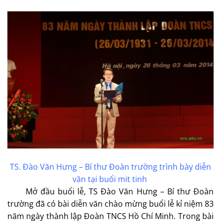
TS. Đào Văn Hưng – Bí thư Đoàn trường trình bày diễn
văn tại buổi mit tinh
Mở đầu buổi lễ, TS Đào Văn Hưng – Bí thư Đoàn
trường đã có bài diễn văn chào mừng buổi lễ kỉ niệm 83
năm ngày thành lập Đoàn TNCS Hồ Chí Minh. Trong bài