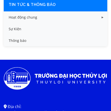
TIN TỨC & THÔNG BÁO
Hoạt động chung
Tin công tác sinh viên
Sự Kiện
Tin đào tạo
Thông báo
Tin KHCN và HTQT
Tin tức chung
Địa chỉ: