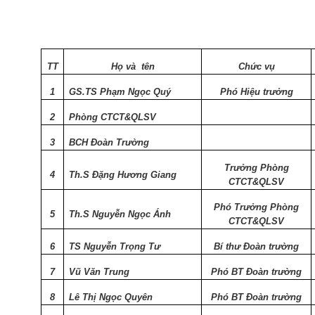
TT
Họ và
tên
Chức vụ
1
GS.TS Phạm Ngọc Quý
Phó Hiệu trưởng
2
Phòng CTCT&QLSV
3
BCH Đoàn Trường
Trưởng Phòng
4
Th.S Đặng Hương Giang
CTCT&QLSV
Phó Trưởng Phòng
5
Th.S Nguyễn Ngọc Ánh
CTCT&QLSV
6
TS Nguyễn Trọng Tư
Bí thư Đoàn trường
7
Vũ Văn Trung
Phó BT Đoàn trường
8
Lê Thị Ngọc Quyên
Phó BT Đoàn trường