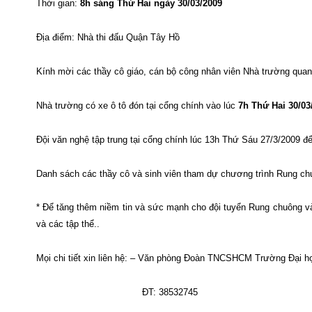
Thời gian:
8h sáng Thứ Hai ngày 30/03/2009
Địa điểm: Nhà thi đấu Quận Tây Hồ
Kính mời các thầy cô giáo, cán bộ công nhân viên Nhà trường quan 
Nhà trường có xe ô tô đón tại cổng chính vào lúc
7h Thứ Hai 30/03
Đội văn nghệ tập trung tại cổng chính lúc 13h Thứ Sáu 27/3/2009 để
Danh sách các thầy cô và sinh viên tham dự chương trình Rung c
* Để tăng thêm niềm tin và sức mạnh cho đội tuyển Rung chuông và
và các tập thể..
Mọi chi tiết xin liên hệ: – Văn phòng Đoàn TNCSHCM Trường Đại h
ĐT: 38532745