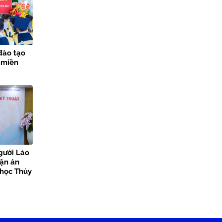
đào tạo
 miền
gười Lào
uận án
i học Thủy