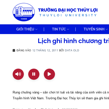
Bỏ
qua
nội
dung
GIỚI THIỆU
TIN TỨC
TUYỂN SINH
Lịch ghi hình chương 
ĐĂNG VÀO
12 THÁNG 12, 2011
BỞI
DATA OLD
Rung chuông vàng – sân chơi trí tuệ và tài năng của sinh viên cả
Truyền hình Việt
Nam
. Trường Đại học Thủy lợi sẽ tham gia ghi h