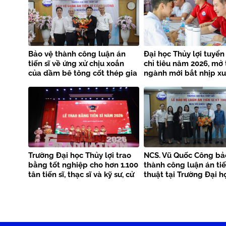
Bảo vệ thành công luận án
Đại học Thủy lợi tuyển
tiến sĩ về ứng xử chịu xoắn
chỉ tiêu năm 2026, mở
của dầm bê tông cốt thép gia
ngành mới bắt nhịp x
cường bằng FRP kết hợp
công nghệ
Trường Đại học Thủy lợi trao
NCS. Vũ Quốc Công bả
bằng tốt nghiệp cho hơn 1.100
thành công luận án tiế
tân tiến sĩ, thạc sĩ và kỹ sư, cử
thuật tại Trường Đại h
nhân
lợi