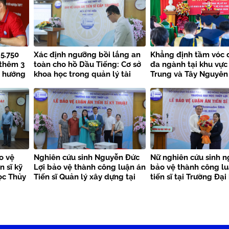
 5.750
Xác định ngưỡng bồi lắng an
Khẳng định tầm vóc 
 thêm 3
toàn cho hồ Dầu Tiếng: Cơ sở
đa ngành tại khu vực
u hướng
khoa học trong quản lý tài
Trung và Tây Nguyên
nguyên nước bền vững
o vệ
Nghiên cứu sinh Nguyễn Đức
Nữ nghiên cứu sinh n
n sĩ kỹ
Lợi bảo vệ thành công luận án
bảo vệ thành công l
ọc Thủy
Tiến sĩ Quản lý xây dựng tại
tiến sĩ tại Trường Đạ
Trường Đại học Thủy lợi
lợi