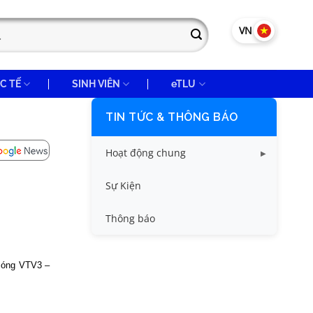
VN
EN
C TẾ
SINH VIÊN
eTLU
TIN TỨC & THÔNG BÁO
Hoạt động chung
Tin công tác sinh viên
Sự Kiện
Tin đào tạo
Thông báo
Tin KHCN và HTQT
 sóng VTV3 –
Tin tức chung