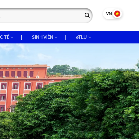
VN
EN
C TẾ
SINH VIÊN
eTLU