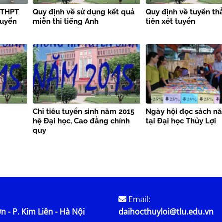
i THPT
Quy định về sử dụng kết quả
Quy định về tuyển th
tuyển
miễn thi tiếng Anh
tiên xét tuyển
Chỉ tiêu tuyển sinh năm 2015
Ngày hội đọc sách n
hệ Đại học, Cao đẳng chính
tại Đại học Thủy Lợi
quy
Email:
n - P. Kim Liên - Hà Nội
daihocthuyloi@tlu.edu.vn