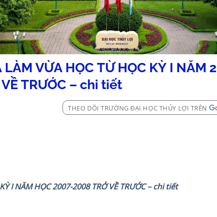
A LÀM VỪA HỌC TỪ HỌC KỲ I NĂM 2
VỀ TRƯỚC – chi tiết
THEO DÕI TRƯỜNG ĐẠI HỌC THỦY LỢI TRÊN
Ỳ I NĂM HỌC 2007-2008 TRỞ VỀ TRƯỚC – chi tiết