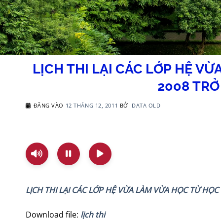
LỊCH THI LẠI CÁC LỚP HỆ VỪ
2008 TRỞ 
ĐĂNG VÀO
12 THÁNG 12, 2011
BỞI
DATA OLD
LỊCH THI LẠI CÁC LỚP HỆ VỪA LÀM VỪA HỌC TỪ HỌC K
Download file:
lịch thi